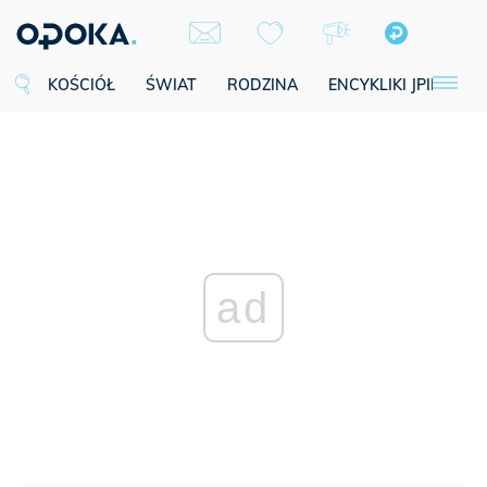
KOŚCIÓŁ
ŚWIAT
RODZINA
ENCYKLIKI JPII
SE
ad