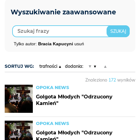
Tylko autor:
Bracia Kapucyni
usuń
SORTUJ WG:
trafności
dodania:
▼
▲
Znaleziono
172
wyników
OPOKA NEWS
Golgota Młodych "Odrzucony
Kamień"
OPOKA NEWS
Golgota Młodych "Odrzucony
Kamień"