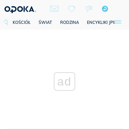
KOŚCIÓŁ
ŚWIAT
RODZINA
ENCYKLIKI JPII
SE
ad