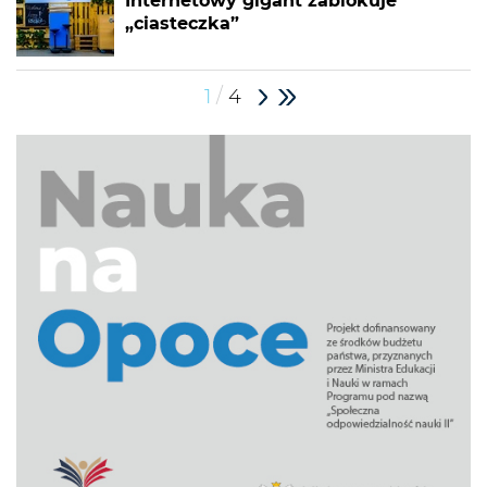
Internetowy gigant zablokuje
„ciasteczka”
/
1
4