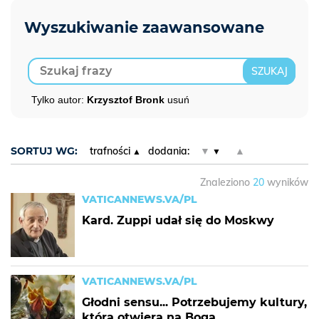
Tylko autor:
Krzysztof Bronk
usuń
SORTUJ WG:
trafności
dodania:
▼
▲
Znaleziono
20
wyników
VATICANNEWS.VA/PL
Kard. Zuppi udał się do Moskwy
VATICANNEWS.VA/PL
Głodni sensu... Potrzebujemy kultury,
która otwiera na Boga