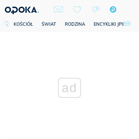
KOŚCIÓŁ
ŚWIAT
RODZINA
ENCYKLIKI JPII
SE
ad