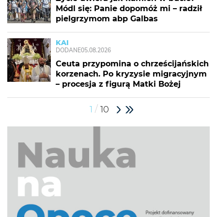
Módl się: Panie dopomóż mi – radził
pielgrzymom abp Galbas
KAI
DODANE
05.08.2026
Ceuta przypomina o chrześcijańskich
korzenach. Po kryzysie migracyjnym
– procesja z figurą Matki Bożej
/
1
10