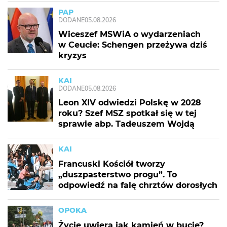
PAP
DODANE
05.08.2026
Wiceszef MSWiA o wydarzeniach
w Ceucie: Schengen przeżywa dziś
kryzys
KAI
DODANE
05.08.2026
Leon XIV odwiedzi Polskę w 2028
roku? Szef MSZ spotkał się w tej
sprawie abp. Tadeuszem Wojdą
KAI
Francuski Kościół tworzy
„duszpasterstwo progu”. To
odpowiedź na falę chrztów dorosłych
OPOKA
Życie uwiera jak kamień w bucie?