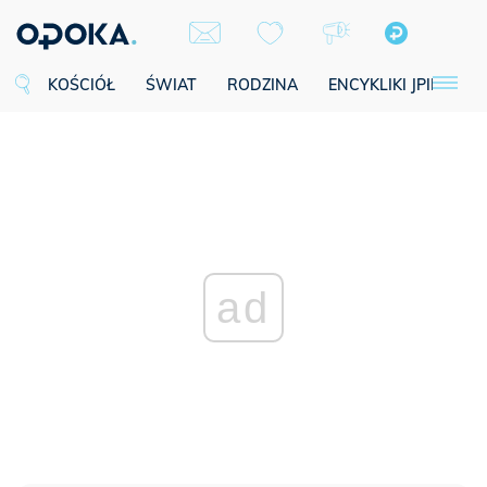
KOŚCIÓŁ
ŚWIAT
RODZINA
ENCYKLIKI JPII
SE
ad