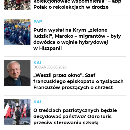
kolekcjonować wspomnienia” – abp
Polak o rekolekcjach w drodze
PAP
Putin wysłał na Krym „zielone
ludziki”, Maroko – migrantów – były
dowódca o wojnie hybrydowej
w Hiszpanii
KAI
DODANE
06.08.2026
„Weszli przez okno”. Szef
francuskiego episkopatu o tysiącach
Francuzów proszących o chrzest
KAI
O treściach patriotycznych będzie
decydować państwo? Odro Iuris
przeciw sterowaniu szkołą