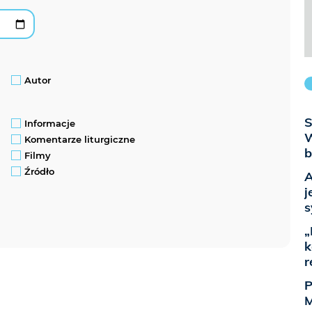
Autor
S
Informacje
W
Komentarze liturgiczne
b
Filmy
Źródło
A
j
s
„
k
r
P
M