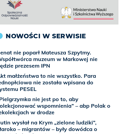
NOWOŚCI W SERWISIE
enat nie poparł Mateusza Szpytmy.
spółtwórca muzeum w Markowej nie
ędzie prezesem IPN
kt małżeństwa to nie wszystko. Para
ednopłciowa nie została wpisana do
ystemu PESEL
Pielgrzymka nie jest po to, aby
olekcjonować wspomnienia” – abp Polak o
ekolekcjach w drodze
utin wysłał na Krym „zielone ludziki”,
aroko – migrantów – były dowódca o