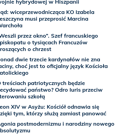
ojnie hybrydowej w Hiszpanii
ąd: wiceprzewodnicząca KO Izabela
eszczyna musi przeprosić Marcina
archoła
Weszli przez okno”. Szef francuskiego
piskopatu o tysiącach Francuzów
roszących o chrzest
onad dwie trzecie kardynałów nie zna
aciny, choć jest to oficjalny język Kościoła
atolickiego
 treściach patriotycznych będzie
ecydować państwo? Odro Iuris przeciw
terowaniu szkołą
eon XIV w Asyżu: Kościół odnawia się
zięki tym, którzy służą zamiast panować
gonia postmodernizmu i narodziny nowego
bsolutyzmu