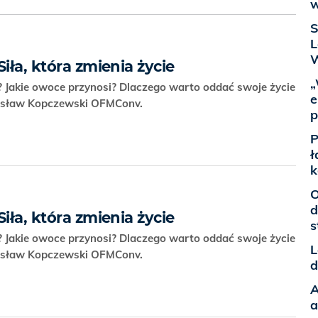
w
S
L
W
iła, która zmienia życie
„
? Jakie owoce przynosi? Dlaczego warto oddać swoje życie
e
rosław Kopczewski OFMConv.
p
P
ł
k
O
d
iła, która zmienia życie
s
? Jakie owoce przynosi? Dlaczego warto oddać swoje życie
L
rosław Kopczewski OFMConv.
d
A
a