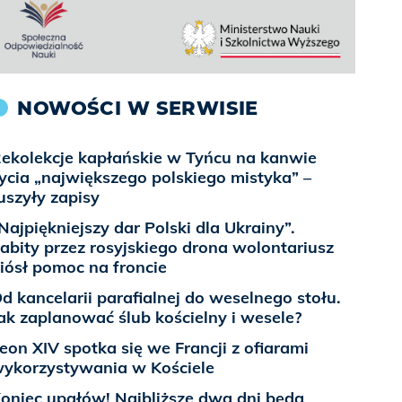
NOWOŚCI W SERWISIE
ekolekcje kapłańskie w Tyńcu na kanwie
ycia „największego polskiego mistyka” –
uszyły zapisy
Najpiękniejszy dar Polski dla Ukrainy”.
abity przez rosyjskiego drona wolontariusz
iósł pomoc na froncie
d kancelarii parafialnej do weselnego stołu.
ak zaplanować ślub kościelny i wesele?
eon XIV spotka się we Francji z ofiarami
ykorzystywania w Kościele
oniec upałów! Najbliższe dwa dni będą