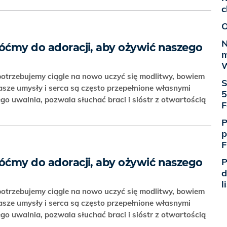
c
O
N
róćmy do adoracji, aby ożywić naszego
m
W
 potrzebujemy ciągle na nowo uczyć się modlitwy, bowiem
S
asze umysły i serca są często przepełnione własnymi
5
go uwalnia, pozwala słuchać braci i sióstr z otwartością
F
P
p
F
P
róćmy do adoracji, aby ożywić naszego
d
l
 potrzebujemy ciągle na nowo uczyć się modlitwy, bowiem
asze umysły i serca są często przepełnione własnymi
go uwalnia, pozwala słuchać braci i sióstr z otwartością