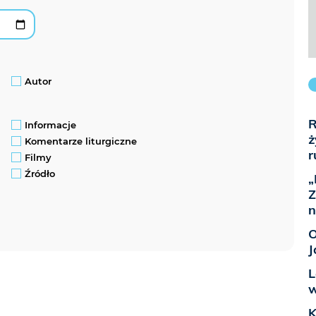
Autor
R
Informacje
ż
Komentarze liturgiczne
r
Filmy
Źródło
„
Z
n
O
J
L
w
K