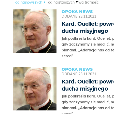
od najnowszych
od najstarszych
wg trafności
OPOKA NEWS
DODANE
23.11.2021
Kard. Ouellet: pow
ducha misyjnego
Jak podkreśla kard. Ouellet,
gdy zaczynamy się modlić, n
planami. „Adoracja nas od te
serca”
OPOKA NEWS
DODANE
23.11.2021
Kard. Ouellet: pow
ducha misyjnego
Jak podkreśla kard. Ouellet,
gdy zaczynamy się modlić, n
planami. „Adoracja nas od te
serca”