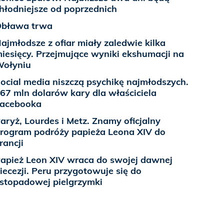
hłodniejsze od poprzednich
bława trwa
ajmłodsze z ofiar miały zaledwie kilka
iesięcy. Przejmujące wyniki ekshumacji na
ołyniu
ocial media niszczą psychikę najmłodszych.
67 mln dolarów kary dla właściciela
acebooka
aryż, Lourdes i Metz. Znamy oficjalny
rogram podróży papieża Leona XIV do
rancji
apież Leon XIV wraca do swojej dawnej
iecezji. Peru przygotowuje się do
istopadowej pielgrzymki