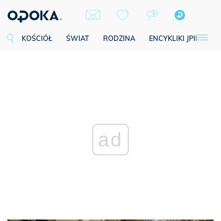
KOŚCIÓŁ
ŚWIAT
RODZINA
ENCYKLIKI JPII
SE
ad