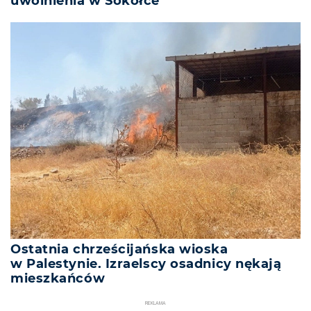
uwolnienia w Sokółce
Ostatnia chrześcijańska wioska
w Palestynie. Izraelscy osadnicy nękają
mieszkańców
REKLAMA