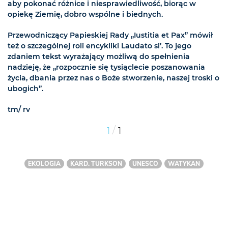
aby pokonać różnice i niesprawiedliwość, biorąc w
opiekę Ziemię, dobro wspólne i biednych.
Przewodniczący Papieskiej Rady „Iustitia et Pax” mówił
też o szczególnej roli encykliki Laudato si’. To jego
zdaniem tekst wyrażający możliwą do spełnienia
nadzieję, że „rozpocznie się tysiąclecie poszanowania
życia, dbania przez nas o Boże stworzenie, naszej troski o
ubogich”.
tm/ rv
/
1
1
EKOLOGIA
KARD. TURKSON
UNESCO
WATYKAN