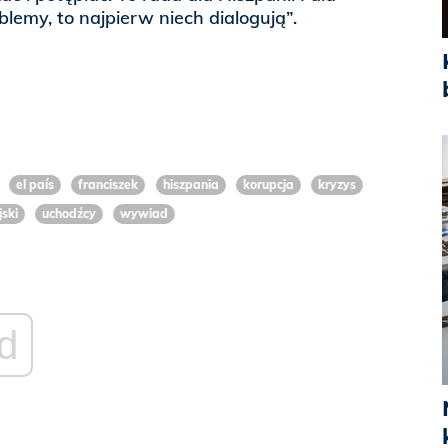
oblemy, to najpierw niech dialogują”.
el país
franciszek
hiszpania
korupcja
kryzys
ski
uchodźcy
wywiad
d