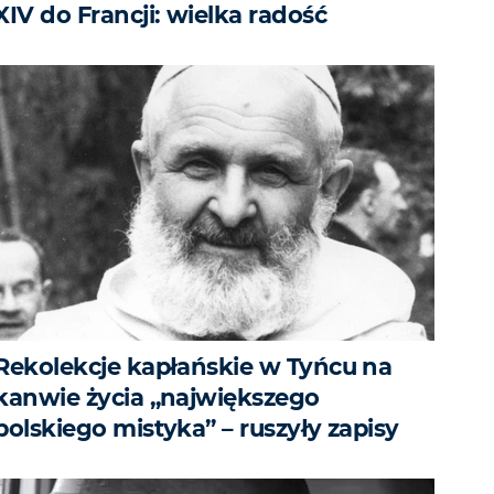
XIV do Francji: wielka radość
Rekolekcje kapłańskie w Tyńcu na
kanwie życia „największego
polskiego mistyka” – ruszyły zapisy