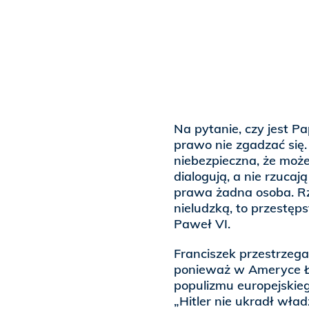
Na pytanie, czy jest 
prawo nie zgadzać się.
niebezpieczna, że może
dialogują, a nie rzuca
prawa żadna osoba. Rz
nieludzką, to przestęp
Paweł VI.
Franciszek przestrzega
ponieważ w Ameryce Ła
populizmu europejskieg
„Hitler nie ukradł wła