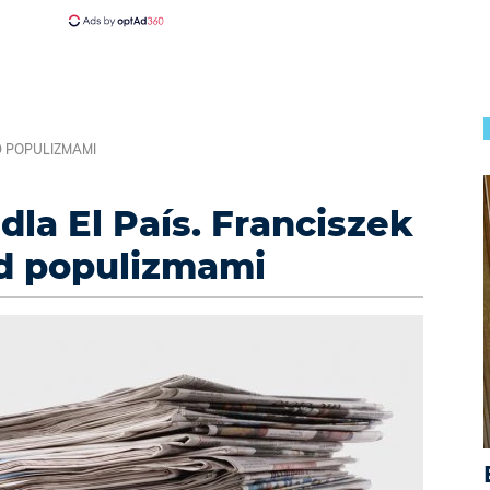
D POPULIZMAMI
la El País. Franciszek
ed populizmami