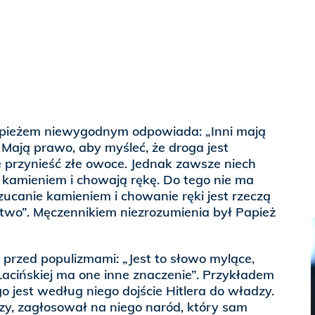
Papieżem niewygodnym odpowiada: „Inni mają
 Mają prawo, aby myśleć, że droga jest
 przynieść złe owoce. Jednak zawsze niech
ją kamieniem i chowają rękę. Do tego nie ma
ucanie kamieniem i chowanie ręki jest rzeczą
stwo”. Męczennikiem niezrozumienia był Papież
 przed populizmami: „Jest to słowo mylące,
cińskiej ma one inne znaczenie”. Przykładem
o jest według niego dojście Hitlera do władzy.
dzy, zagłosował na niego naród, który sam