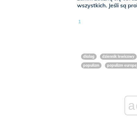
wszystkich. Jeśli są pr
1
dialog
dziennik lewicowy
populizm
populizm europej
a