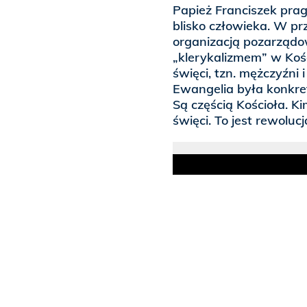
Papież Franciszek pragn
blisko człowieka. W p
organizacją pozarządow
„klerykalizmem” w Koś
święci, tzn. mężczyźni i
Ewangelia była konkret
Są częścią Kościoła. Ki
święci. To jest rewolucj