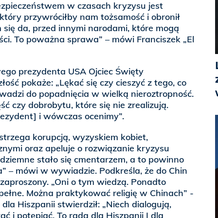
bezpieczeństwem w czasach kryzysu jest
który przywróciłby nam tożsamość i obronił
 się da, przed innymi narodami, które mogą
ci. To poważna sprawa” – mówi Franciszek „El
ego prezydenta USA Ojciec Święty
łość pokaże: „Lękać się czy cieszyć z tego, co
wadzi do popadnięcia w wielką nieroztropność.
ć czy dobrobytu, które się nie zrealizują.
rezydent] i wówczas ocenimy”.
strzega korupcją, wyzyskiem kobiet,
znymi oraz apeluje o rozwiązanie kryzysu
dziemne stało się cmentarzem, a to powinno
a” – mówi w wywiadzie. Podkreśla, że do Chin
e zaproszony. „Oni o tym wiedzą. Ponadto
pełne. Można praktykować religię w Chinach” -
la Hiszpanii stwierdził: „Niech dialogują,
ć i potępiać. To rada dla Hiszpanii I dla