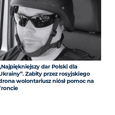
„Najpiękniejszy dar Polski dla
Ukrainy”. Zabity przez rosyjskiego
drona wolontariusz niósł pomoc na
froncie