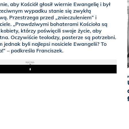
ie, aby Kościół głosił wiernie Ewangelię i był
rzeciwnym wypadku stanie się zwykłą
ą. Przestrzega przed „znieczuleniem” i
ciele. „Prawdziwymi bohaterami Kościoła są
 kobiety, którzy poświęcili swoje życie, aby
na. Oczywiście teolodzy, pasterze są potrzebni.
m jednak byli najlepsi nosiciele Ewangelii? To
a!” – podkreśla Franciszek.
REKLAMA
Play