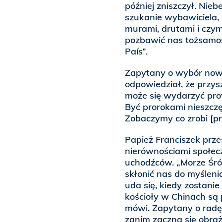
później zniszczył. Nie
szukanie wybawiciela, 
murami, drutami i czym
pozbawić nas tożsamoś
País”.
Zapytany o wybór now
odpowiedział, że przysz
może się wydarzyć pro
Być prorokami nieszczęś
Zobaczymy co zrobi [p
Papież Franciszek prze
nierównościami społec
uchodźców. „Morze Śró
skłonić nas do myśleni
uda się, kiedy zostani
kościoły w Chinach są 
mówi. Zapytany o radę d
zanim zaczną się obraża