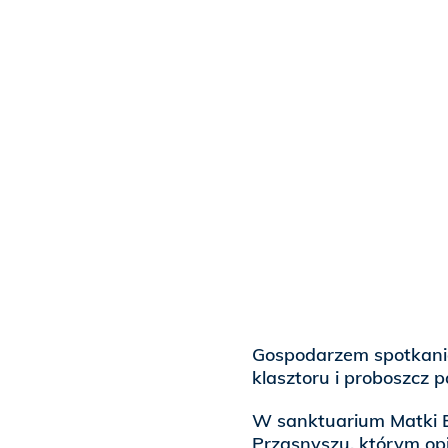
Gospodarzem spotkania
klasztoru i proboszcz 
W sanktuarium Matki B
Przasnyszu, którym opi