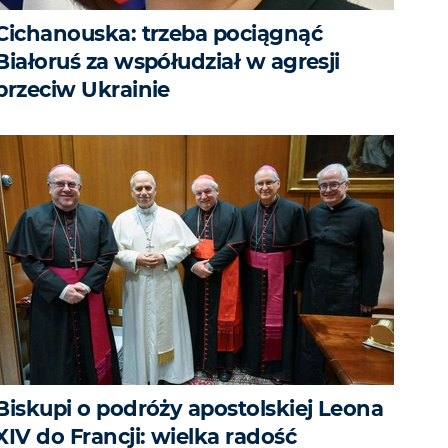
Cichanouska: trzeba pociągnąć
Białoruś za współudział w agresji
przeciw Ukrainie
Biskupi o podróży apostolskiej Leona
XIV do Francji: wielka radość