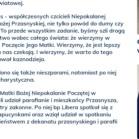
wiatowej.
s - współczesnych czcicieli Niepokalanej
ożej Przasnyskiej, nie tylko powód do dumy czy
i. To przede wszystkim zadanie, byśmy szli drogą
ctwo wobec całego świata: że wierzymy w
 Poczęcie Jego Matki. Wierzymy, że jest lepszy
 nas czekają. I wierzymy, że warto do tego
ował kaznodzieja.
no się także nieszporami, natomiast po niej
ucharystyczna.
 Matki Bożej Niepokalanie Poczętej w
li udział parafianie i mieszkańcy Przasnysza,
stry zakonne. Po niej bp Libera spotkał się z
kapucynkami oraz wziął udział w spotkaniu
ństwem z dekanatu przasnyskiego i parafii