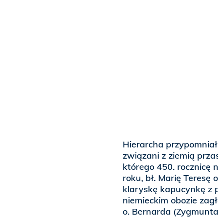
Hierarcha przypomniał 
związani z ziemią prz
którego 450. rocznicę 
roku, bł. Marię Teresę 
klaryskę kapucynkę z
niemieckim obozie zag
o. Bernarda (Zygmunta)