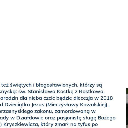
też świętych i błogosławionych, którzy są
asnyską: św. Stanisława Kostkę z Rostkowa,
narodzin dla nieba czcić będzie diecezja w 2018
od Dzieciątka Jezus (Mieczysławy Kowalskiej),
 przasnyskiego zakonu, zamordowaną w
łady w Działdowie oraz pasjonistę sługę Bożego
 Kryszkiewicza, który zmarł na tyfus po