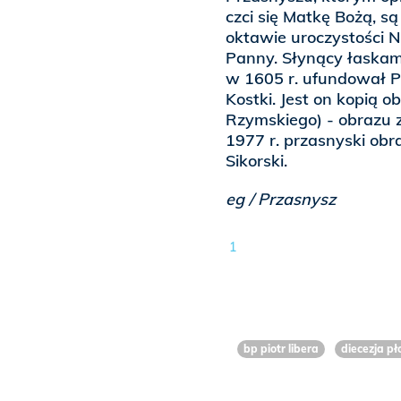
czci się Matkę Bożą, s
oktawie uroczystości 
Panny. Słynący łaskam
w 1605 r. ufundował P
Kostki. Jest on kopią 
Rzymskiego) - obrazu z
1977 r. przasnyski ob
Sikorski.
eg / Przasnysz
1
bp piotr libera
diecezja pł