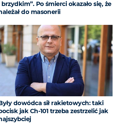
i brzydkim”. Po śmierci okazało się, że
należał do masonerii
Były dowódca sił rakietowych: taki
pocisk jak Ch-101 trzeba zestrzelić jak
najszybciej