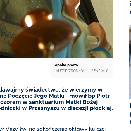
opoka.photo
AUTOR/ŹRÓDŁO: , , LICENCJA: 0
i dawajmy świadectwo, że wierzymy w
ne Poczęcie Jego Matki - mówił bp Piotr
ieczorem w sanktuarium Matki Bożej
niczki w Przasnyszu w diecezji płockiej.
ył Mszy św. na zakończenie oktawy ku czci