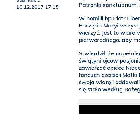
Patronki sanktuarium,
16.12.2017 17:15
W homilii bp Piotr Lib
Poczęciu Maryi wszysc
wierzyć. Jest to wiara
pierworodnego, aby mo
Stwierdził, że napełni
świątyni ojców pasjonis
zawierzać opiece Niepo
łańcuch czcicieli Matki
swoją wiarę i oddawali
się stało według Bożeg