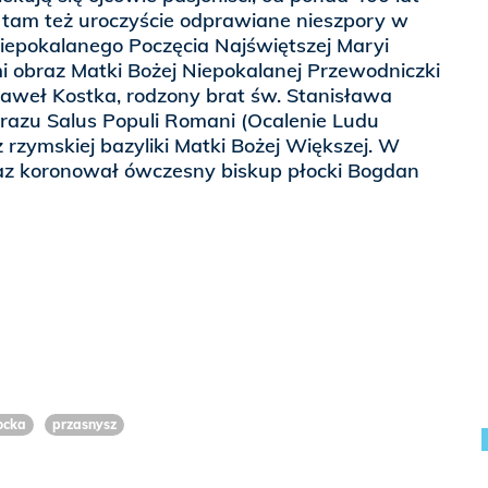
ą tam też uroczyście odprawiane nieszpory w
Niepokalanego Poczęcia Najświętszej Maryi
i obraz Matki Bożej Niepokalanej Przewodniczki
aweł Kostka, rodzony brat św. Stanisława
obrazu Salus Populi Romani (Ocalenie Ludu
 rzymskiej bazyliki Matki Bożej Większej. W
raz koronował ówczesny biskup płocki Bogdan
ocka
przasnysz