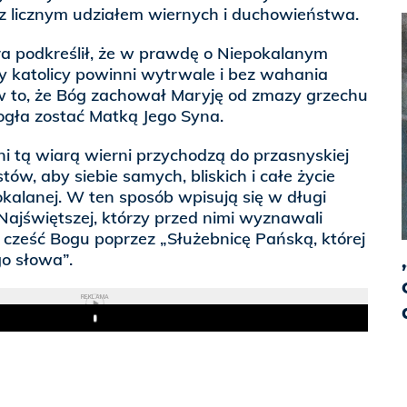
 z licznym udziałem wiernych i duchowieństwa.
era podkreślił, że w prawdę o Niepokalanym
y katolicy powinni wytrwale i bez wahania
 w to, że Bóg zachował Maryję od zmazy grzechu
gła zostać Matką Jego Syna.
eni tą wiarą wierni przychodzą do przasnyskiej
tów, aby siebie samych, bliskich i całe życie
kalanej. W ten sposób wpisują się w długi
 Najświętszej, którzy przed nimi wyznawali
 cześć Bogu poprzez „Służebnicę Pańską, której
o słowa”.
REKLAMA
Play