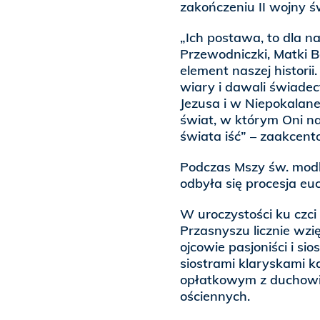
zakończeniu II wojny ś
„Ich postawa, to dla na
Przewodniczki, Matki B
element naszej histori
wiary i dawali świade
Jezusa i w Niepokalane
świat, w którym Oni na
świata iść” – zaakcent
Podczas Mszy św. modlo
odbyła się procesja e
W uroczystości ku czci
Przasnyszu licznie wzię
ojcowie pasjoniści i sio
siostrami klaryskami 
opłatkowym z duchowie
ościennych.