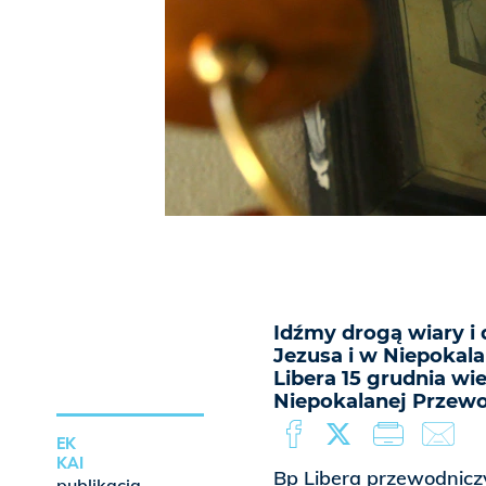
Idźmy drogą wiary 
Jezusa i w Niepokala
Libera 15 grudnia w
Niepokalanej Przewod
EK
KAI
Bp Libera przewodnicz
publikacja