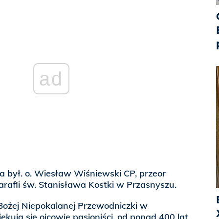
ad
 był. o. Wiesław Wiśniewski CP, przeor
parafii św. Stanisława Kostki w Przasnyszu.
ożej Niepokalanej Przewodniczki w
ekują się ojcowie pasjoniści, od ponad 400 lat