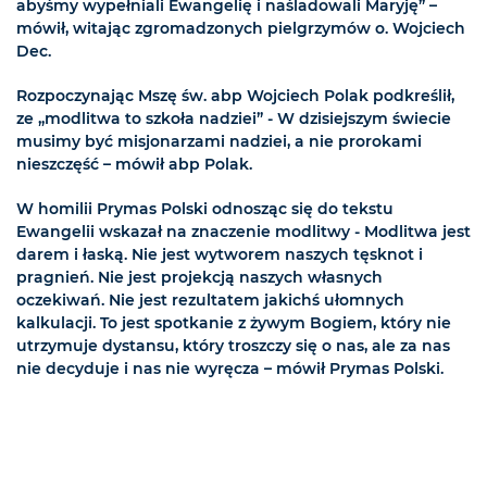
abyśmy wypełniali Ewangelię i naśladowali Maryję” –
mówił, witając zgromadzonych pielgrzymów o. Wojciech
Dec.
Rozpoczynając Mszę św. abp Wojciech Polak podkreślił,
ze „modlitwa to szkoła nadziei” - W dzisiejszym świecie
musimy być misjonarzami nadziei, a nie prorokami
nieszczęść – mówił abp Polak.
W homilii Prymas Polski odnosząc się do tekstu
Ewangelii wskazał na znaczenie modlitwy - Modlitwa jest
darem i łaską. Nie jest wytworem naszych tęsknot i
pragnień. Nie jest projekcją naszych własnych
oczekiwań. Nie jest rezultatem jakichś ułomnych
kalkulacji. To jest spotkanie z żywym Bogiem, który nie
utrzymuje dystansu, który troszczy się o nas, ale za nas
nie decyduje i nas nie wyręcza – mówił Prymas Polski.