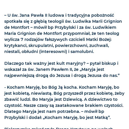
– U św. Jana Pawła II ludowa i tradycyjna pobożność
spotkała się z głębią teologii św. Ludwika Marii Grignion
de Montfort – mówił bp Przybylski i za św. Ludwikiem
Maria Grignion de Montfort przypomniał, że ten teolog
wylicza 7 rodzajów fałszywych czcicieli Matki Bożej:
krytykanci, skrupulatni, powierzchowni, zuchwali,
niestali, obłudni (interesowni) i samolubni.
Dlaczego tak ważny jest kult maryjny? – pytał biskup i
wskazał za św. Janem Pawłem II, że „Maryja jest
najpewniejszą drogą do Jezusa i drogą Jezusa do nas.”
- Kocham Maryję, bo Bóg Ją kocha. Kocham Maryję, bo
jest kobietą, niewiastą. Bóg przyszedł przez kobietę, żeby
zbawić ludzi. Bo Maryja jest Dziewicą. A dziewictwo to
czystość. Nasze czasy są zaatakowane brakiem czystości.
Dlatego Maryja jest nam potrzebna. – mówił bp
Przybylski i dodał: „Kocham Maryję, bo jest Matką”.