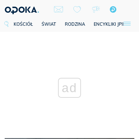
KOŚCIÓŁ
ŚWIAT
RODZINA
ENCYKLIKI JPII
SE
ad