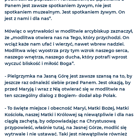
Panem jest zawsze spotkaniem żywym, nie jest
spotkaniem muzealnym. Jest spotkaniem żywym. On
jest z nami i dla nas”.
Mówiąc o wytrwałości w modlitwie arcybiskup zaznaczył,
że „modlitwa otwiera nas na Tego, który przychodzi. On
wciąż każe nam ufać i wierzyć, nawet wbrew nadziei.
Modlitwa więc wyostrza przy tym wzrok naszego serca,
naszego wnętrza, naszego ducha, który potrafi wprost
wyczuć bliskość i miłość Boga”.
- Pielgrzymka na Jasną Górę jest zawsze szansą na to, by
jeszcze raz odnaleźć siebie przed Panem. Jest okazją, by
przed Maryją i wraz z Nią otwierać się w modlitwie na
ten szczególny dialog z Bogiem- dodał abp Polak.
- To święte miejsce i obecność Maryi, Matki Bożej, Matki
Kościoła, naszej Matki i Królowej są niewątpliwie i dla nas
ciągłą zachętą, by odpowiadając na Chrystusową
przypowieść, właśnie tutaj, na Jasnej Górze, modlić się
wytrwale i nie ustawać. Taki jest niewątpliwie również