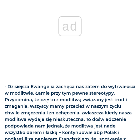
ad
- Dzisiejsza Ewangelia zachęca nas zatem do wytrwałości
w modlitwie. Łamie przy tym pewne stereotypy.
Przypomina, że często z modlitwą związany jest trud i
zmagania. Wszyscy mamy przecież w naszym życiu
chwile zmęczenia i zniechęcenia, zwłaszcza kiedy nasza
modlitwa wydaje się nieskuteczna. To doświadczenie
podpowiada nam jednak, że modlitwa jest nade
wszystko darem i łaską – kontynuował abp Polak i
podkreślił za papieżem Franciszkiem, że „spotkanie z