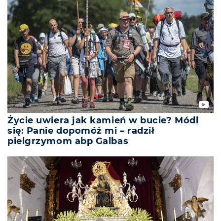
Życie uwiera jak kamień w bucie? Módl
się: Panie dopomóż mi – radził
pielgrzymom abp Galbas