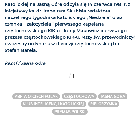
Katolickiej na Jasną Górę odbyła się 14 czerwca 1981 r. z
inicjatywy ks. dr. Ireneusza Skubisia redaktora
naczelnego tygodnika katolickiego „Niedziela” oraz
członka – założyciela i pierwszego kapelana
częstochowskiego KIK-u i Ireny Makowicz pierwszego
prezesa częstochowskiego KIK-u. Mszy św. przewodniczył
ówczesny ordynariusz diecezji częstochowskiej bp
Stefan Bareła.
ks.mf / Jasna Góra
/
1
1
ABP WOJCIECH POLAK
CZĘSTOCHOWA
JASNA GÓRA
KLUB INTELIGENCJI KATOLICKIEJ
PIELGRZYMKA
PRYMAS POLSKI