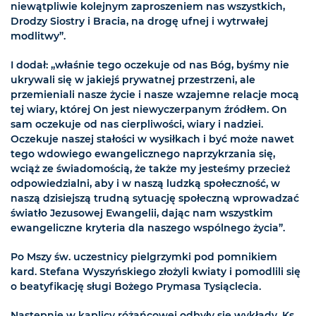
niewątpliwie kolejnym zaproszeniem nas wszystkich,
Drodzy Siostry i Bracia, na drogę ufnej i wytrwałej
modlitwy”.
I dodał: „właśnie tego oczekuje od nas Bóg, byśmy nie
ukrywali się w jakiejś prywatnej przestrzeni, ale
przemieniali nasze życie i nasze wzajemne relacje mocą
tej wiary, której On jest niewyczerpanym źródłem. On
sam oczekuje od nas cierpliwości, wiary i nadziei.
Oczekuje naszej stałości w wysiłkach i być może nawet
tego wdowiego ewangelicznego naprzykrzania się,
wciąż ze świadomością, że także my jesteśmy przecież
odpowiedzialni, aby i w naszą ludzką społeczność, w
naszą dzisiejszą trudną sytuację społeczną wprowadzać
światło Jezusowej Ewangelii, dając nam wszystkim
ewangeliczne kryteria dla naszego wspólnego życia”.
Po Mszy św. uczestnicy pielgrzymki pod pomnikiem
kard. Stefana Wyszyńskiego złożyli kwiaty i pomodlili się
o beatyfikację sługi Bożego Prymasa Tysiąclecia.
Następnie w kaplicy różańcowej odbyły się wykłady. Ks.