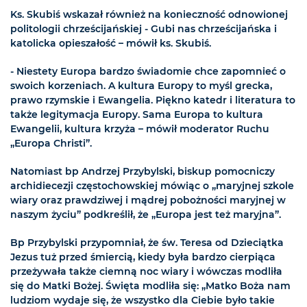
Ks. Skubiś wskazał również na konieczność odnowionej
politologii chrześcijańskiej - Gubi nas chrześcijańska i
katolicka opieszałość – mówił ks. Skubiś.
- Niestety Europa bardzo świadomie chce zapomnieć o
swoich korzeniach. A kultura Europy to myśl grecka,
prawo rzymskie i Ewangelia. Piękno katedr i literatura to
także legitymacja Europy. Sama Europa to kultura
Ewangelii, kultura krzyża – mówił moderator Ruchu
„Europa Christi”.
Natomiast bp Andrzej Przybylski, biskup pomocniczy
archidiecezji częstochowskiej mówiąc o „maryjnej szkole
wiary oraz prawdziwej i mądrej pobożności maryjnej w
naszym życiu” podkreślił, że „Europa jest też maryjna”.
Bp Przybylski przypomniał, że św. Teresa od Dzieciątka
Jezus tuż przed śmiercią, kiedy była bardzo cierpiąca
przeżywała także ciemną noc wiary i wówczas modliła
się do Matki Bożej. Święta modliła się: „Matko Boża nam
ludziom wydaje się, że wszystko dla Ciebie było takie