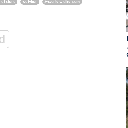
iat stanu
watykan
życzenia wielkanocne
d