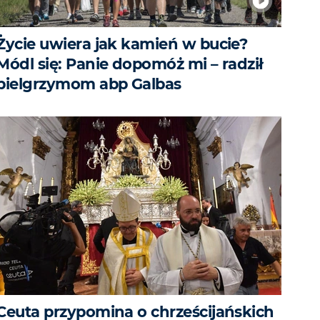
Życie uwiera jak kamień w bucie?
Módl się: Panie dopomóż mi – radził
pielgrzymom abp Galbas
Ceuta przypomina o chrześcijańskich