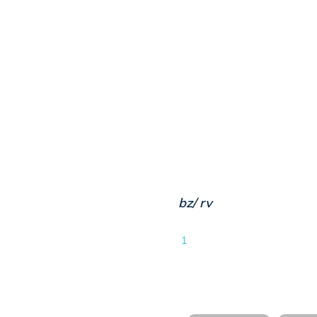
bz/ rv
1