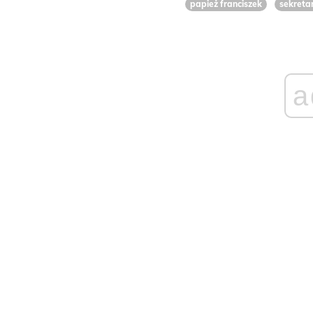
papież franciszek
sekretar
a