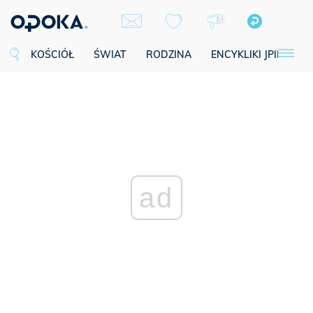
KOŚCIÓŁ
ŚWIAT
RODZINA
ENCYKLIKI JPII
SE
ad