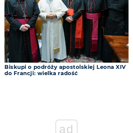
Biskupi o podróży apostolskiej Leona XIV
do Francji: wielka radość
ad