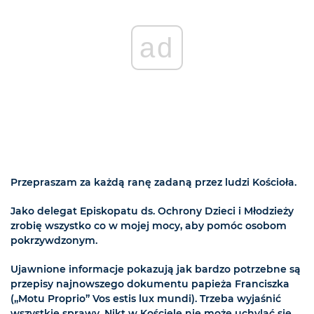
ad
Przepraszam za każdą ranę zadaną przez ludzi Kościoła.
Jako delegat Episkopatu ds. Ochrony Dzieci i Młodzieży
zrobię wszystko co w mojej mocy, aby pomóc osobom
pokrzywdzonym.
Ujawnione informacje pokazują jak bardzo potrzebne są
przepisy najnowszego dokumentu papieża Franciszka
(„Motu Proprio” Vos estis lux mundi). Trzeba wyjaśnić
wszystkie sprawy. Nikt w Kościele nie może uchylać się