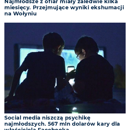
Najmłodsze z ofiar miały zaledwie kilka
miesięcy. Przejmujące wyniki ekshumacji
na Wołyniu
Social media niszczą psychikę
najmłodszych. 567 mln dolarów kary dla
właściciela Facebooka