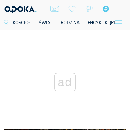
KOŚCIÓŁ
ŚWIAT
RODZINA
ENCYKLIKI JPII
SE
ad