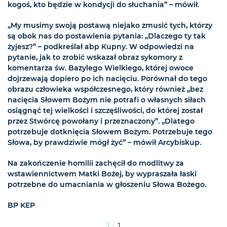
kogoś, kto będzie w kondycji do słuchania” – mówił.
„My musimy swoją postawą niejako zmusić tych, którzy
są obok nas do postawienia pytania: „Dlaczego ty tak
żyjesz?” – podkreślał abp Kupny. W odpowiedzi na
pytanie, jak to zrobić wskazał obraz sykomory z
komentarza św. Bazylego Wielkiego, której owoce
dojrzewają dopiero po ich nacięciu. Porównał do tego
obrazu człowieka współczesnego, który również „bez
nacięcia Słowem Bożym nie potrafi o własnych siłach
osiągnąć tej wielkości i szczęśliwości, do której został
przez Stwórcę powołany i przeznaczony”. „Dlatego
potrzebuje dotknięcia Słowem Bożym. Potrzebuje tego
Słowa, by prawdziwie mógł żyć” – mówił Arcybiskup.
Na zakończenie homilii zachęcił do modlitwy za
wstawiennictwem Matki Bożej, by wypraszała łaski
potrzebne do umacniania w głoszeniu Słowa Bożego.
BP KEP
/
1
1