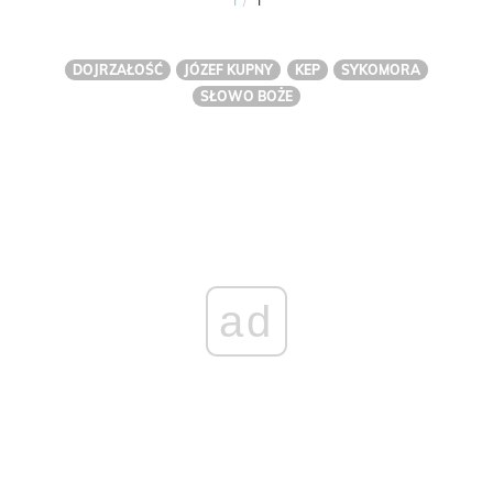
DOJRZAŁOŚĆ
JÓZEF KUPNY
KEP
SYKOMORA
SŁOWO BOŻE
ad