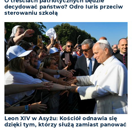
O treściach patriotycznych będzie
decydować państwo? Odro Iuris przeciw
sterowaniu szkołą
Leon XIV w Asyżu: Kościół odnawia się
dzięki tym, którzy służą zamiast panować