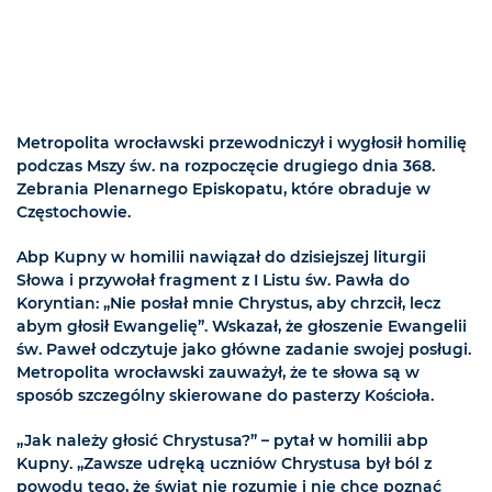
Metropolita wrocławski przewodniczył i wygłosił homilię
podczas Mszy św. na rozpoczęcie drugiego dnia 368.
Zebrania Plenarnego Episkopatu, które obraduje w
Częstochowie.
Abp Kupny w homilii nawiązał do dzisiejszej liturgii
Słowa i przywołał fragment z I Listu św. Pawła do
Koryntian: „Nie posłał mnie Chrystus, aby chrzcił, lecz
abym głosił Ewangelię”. Wskazał, że głoszenie Ewangelii
św. Paweł odczytuje jako główne zadanie swojej posługi.
Metropolita wrocławski zauważył, że te słowa są w
sposób szczególny skierowane do pasterzy Kościoła.
„Jak należy głosić Chrystusa?” – pytał w homilii abp
Kupny. „Zawsze udręką uczniów Chrystusa był ból z
powodu tego, że świat nie rozumie i nie chce poznać