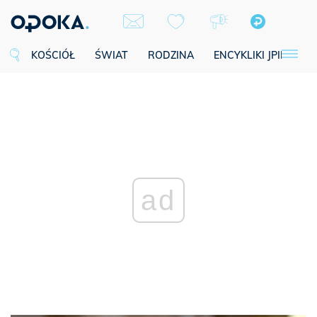
KOŚCIÓŁ
ŚWIAT
RODZINA
ENCYKLIKI JPII
SE
ad