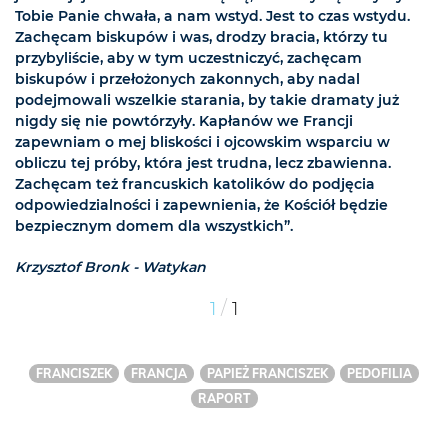
Tobie Panie chwała, a nam wstyd. Jest to czas wstydu.
Zachęcam biskupów i was, drodzy bracia, którzy tu
przybyliście, aby w tym uczestniczyć, zachęcam
biskupów i przełożonych zakonnych, aby nadal
podejmowali wszelkie starania, by takie dramaty już
nigdy się nie powtórzyły. Kapłanów we Francji
zapewniam o mej bliskości i ojcowskim wsparciu w
obliczu tej próby, która jest trudna, lecz zbawienna.
Zachęcam też francuskich katolików do podjęcia
odpowiedzialności i zapewnienia, że Kościół będzie
bezpiecznym domem dla wszystkich”.
Krzysztof Bronk - Watykan
/
1
1
FRANCISZEK
FRANCJA
PAPIEŻ FRANCISZEK
PEDOFILIA
RAPORT