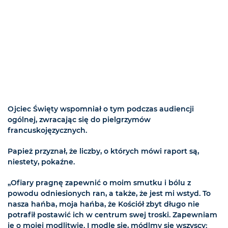
Ojciec Święty wspomniał o tym podczas audiencji
ogólnej, zwracając się do pielgrzymów
francuskojęzycznych.
Papież przyznał, że liczby, o których mówi raport są,
niestety, pokaźne.
„Ofiary pragnę zapewnić o moim smutku i bólu z
powodu odniesionych ran, a także, że jest mi wstyd. To
nasza hańba, moja hańba, że Kościół zbyt długo nie
potrafił postawić ich w centrum swej troski. Zapewniam
je o mojej modlitwie. I modlę się, módlmy się wszyscy: