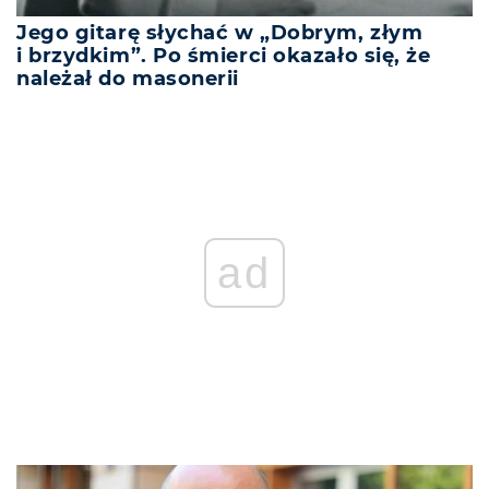
Jego gitarę słychać w „Dobrym, złym
i brzydkim”. Po śmierci okazało się, że
należał do masonerii
ad