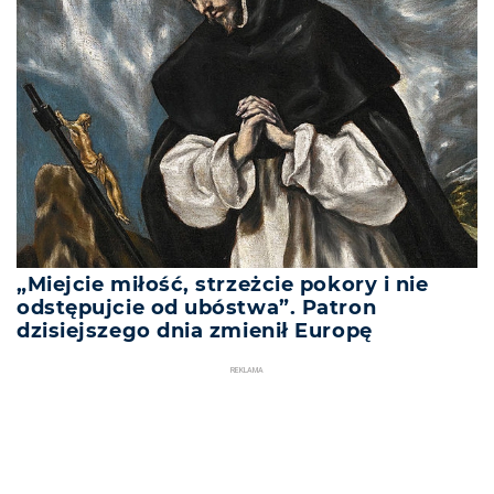
„Miejcie miłość, strzeżcie pokory i nie
odstępujcie od ubóstwa”. Patron
dzisiejszego dnia zmienił Europę
REKLAMA