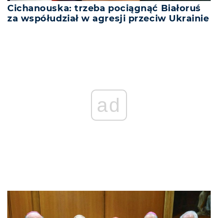
Cichanouska: trzeba pociągnąć Białoruś
za współudział w agresji przeciw Ukrainie
ad