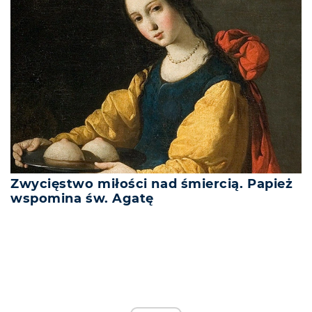
Zwycięstwo miłości nad śmiercią. Papież
wspomina św. Agatę