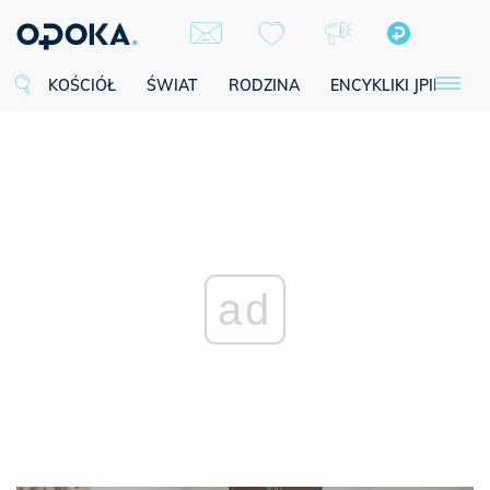
KOŚCIÓŁ
ŚWIAT
RODZINA
ENCYKLIKI JPII
SE
ad