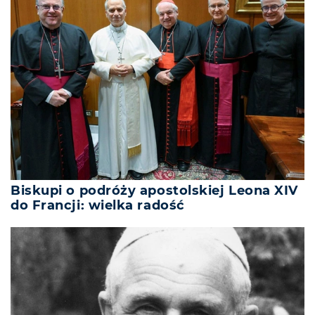
Biskupi o podróży apostolskiej Leona XIV
do Francji: wielka radość