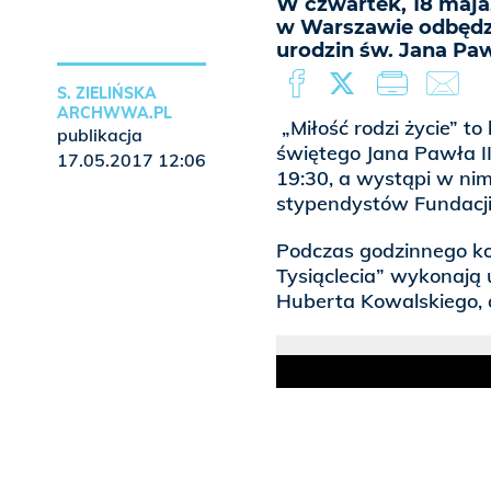
W czwartek, 18 maja
w Warszawie odbędzie
urodzin św. Jana Pawł
S. ZIELIŃSKA
ARCHWWA.PL
„Miłość rodzi życie” t
publikacja
świętego Jana Pawła II
17.05.2017 12:06
19:30, a wystąpi w nim
stypendystów Fundacji
Podczas godzinnego ko
Tysiąclecia” wykonają
Huberta Kowalskiego, 