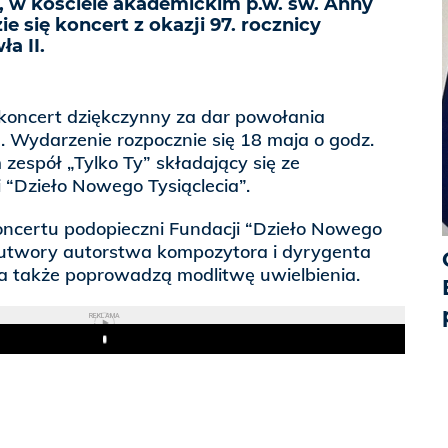
, w kościele akademickim p.w. św. Anny
 się koncert z okazji 97. rocznicy
a II.
o koncert dziękczynny za dar powołania
. Wydarzenie r
ozpocznie się 18 maja o godz.
 zespół „Tylko Ty” składający się ze
 “Dzi
eło Nowego Tysiąclecia”.
ncertu podopieczni Fundacji “Dzieło Nowego
 utwory autorstwa kompozytora i dyrygenta
a także poprowadzą modlitwę uwielbienia.
REKLAMA
Play