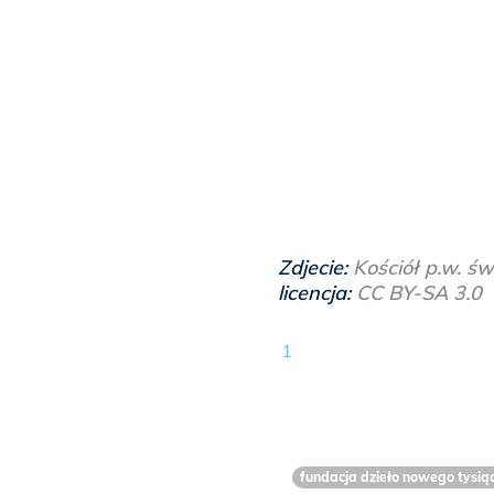
Zdjecie:
Kościół p.w. ś
licencja:
CC BY-SA 3.0
1
fundacja dzieło nowego tysiąc