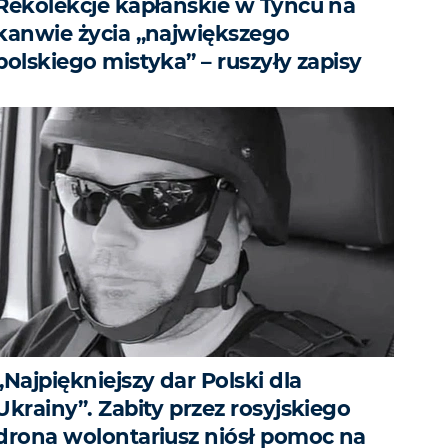
Rekolekcje kapłańskie w Tyńcu na
kanwie życia „największego
polskiego mistyka” – ruszyły zapisy
„Najpiękniejszy dar Polski dla
Ukrainy”. Zabity przez rosyjskiego
drona wolontariusz niósł pomoc na