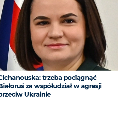
Cichanouska: trzeba pociągnąć
Białoruś za współudział w agresji
przeciw Ukrainie