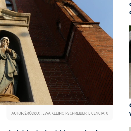
AUTOR/ŹRÓDŁO: , EWA KLEJNOT-SCHREIBER, LICENCJA: 0