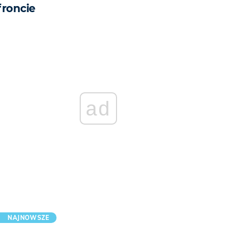
froncie
ad
NAJNOWSZE