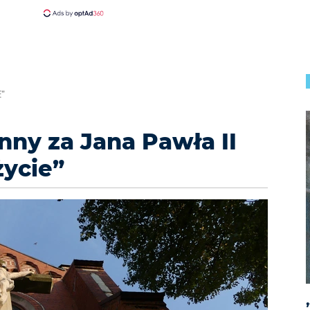
E”
nny za Jana Pawła II
życie”