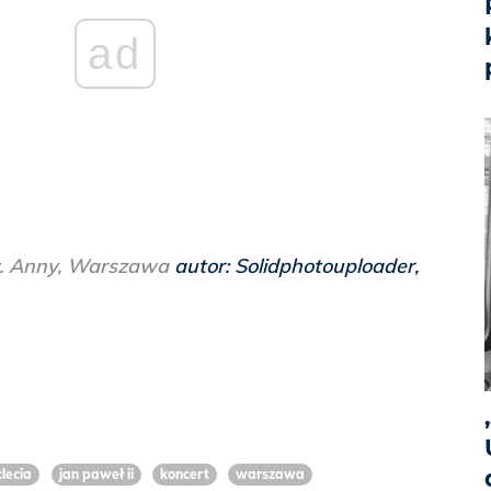
ad
w. Anny, Warszawa
autor: Solidphotouploader,
lecia
jan paweł ii
koncert
warszawa