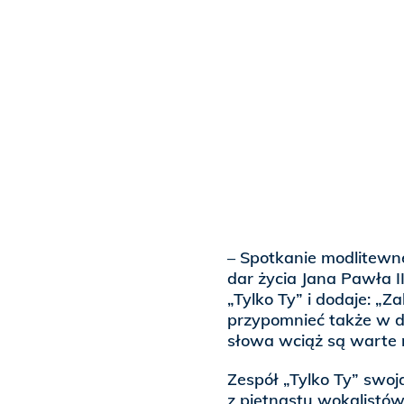
– Spotkanie modlitewne
dar życia Jana Pawła 
„Tylko Ty” i dodaje: „
przypomnieć także w d
słowa wciąż są warte re
Zespół „Tylko Ty” swoj
z piętnastu wokalistów