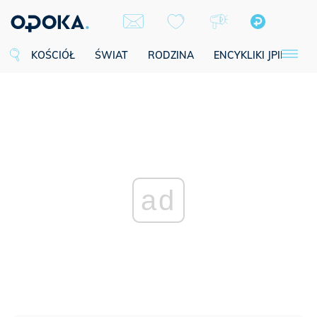
KOŚCIÓŁ
ŚWIAT
RODZINA
ENCYKLIKI JPII
SE
ad