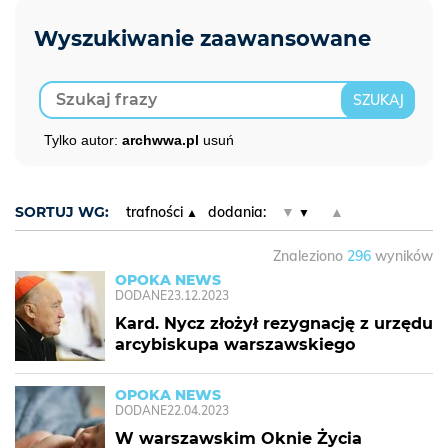
Tylko autor:
archwwa.pl
usuń
SORTUJ WG:
trafności
dodania:
▼
▲
Znaleziono
296
wyników
OPOKA NEWS
DODANE
23.12.2023
Kard. Nycz złożył rezygnację z urzędu
arcybiskupa warszawskiego
OPOKA NEWS
DODANE
22.04.2023
W warszawskim Oknie Życia