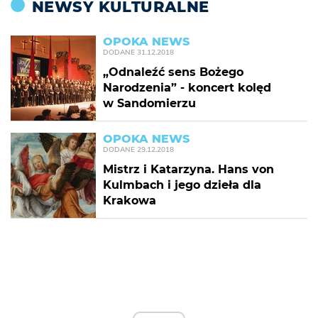
NEWSY KULTURALNE
OPOKA NEWS
DODANE
31.12.2018
„Odnaleźć sens Bożego
Narodzenia” - koncert kolęd
w Sandomierzu
OPOKA NEWS
DODANE
29.12.2018
Mistrz i Katarzyna. Hans von
Kulmbach i jego dzieła dla
Krakowa