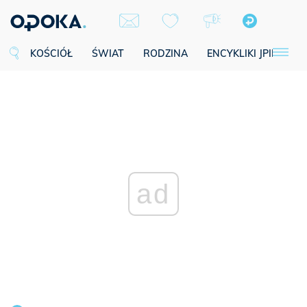
KOŚCIÓŁ
ŚWIAT
RODZINA
ENCYKLIKI JPII
SE
ad