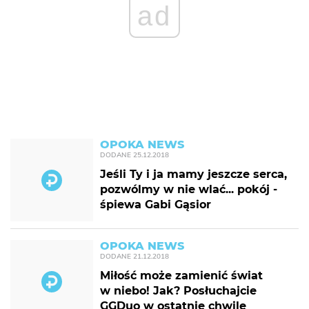
ad
OPOKA NEWS
DODANE
25.12.2018
Jeśli Ty i ja mamy jeszcze serca,
pozwólmy w nie wlać... pokój -
śpiewa Gabi Gąsior
OPOKA NEWS
DODANE
21.12.2018
Miłość może zamienić świat
w niebo! Jak? Posłuchajcie
GGDuo w ostatnie chwile