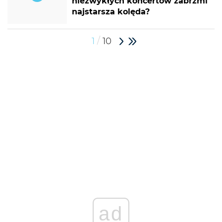
niezwykłych koncertów zabrzmi
najstarsza kolęda?
/
1
10
ad