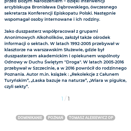
przed Bożym Narodzeniem – dzięki interwencji
arcybiskupa Bronisława Dąbrowskiego, ówczesnego
sekretarza Konferencji Episkopatu Polski. Następnie
wspomagał osoby internowane i ich rodziny.
Jako duszpasterz współpracował z grupami
Anonimowych Alkoholików, założył także ośrodek
informacji o sektach. W latach 1992-2005 przebywał w
klasztorze na warszawskim Służewie, gdzie był
duszpasterzem akademickim i opiekunem wspólnoty
Odnowy w Duchu Świętym "Droga". W latach 2005-2016
przebywał w Szczecinie, a w 2016 powrócił do rodzinnego
Poznania. Autor m.in. książek : „Rekolekcje z Całunem
Turyńskim”, „Łaska bazuje na naturze”, „Wiara w pigułce,
czyli sekty”.
/
1
1
DOMINIKANIE
POZNAŃ
TOMASZ ALEXIEWICZ OP