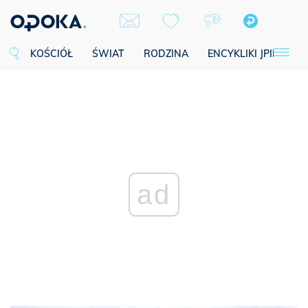
KOŚCIÓŁ
ŚWIAT
RODZINA
ENCYKLIKI JPII
SE
ad