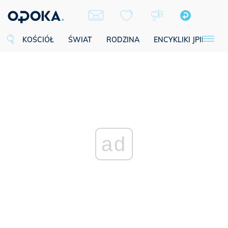
KOŚCIÓŁ
ŚWIAT
RODZINA
ENCYKLIKI JPII
SE
ad