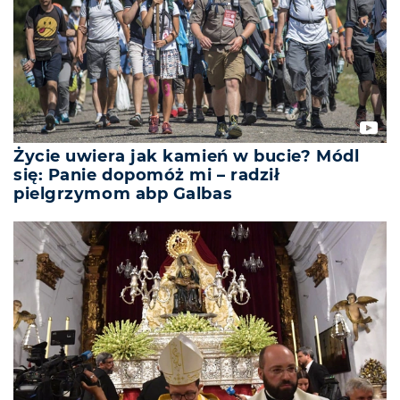
Życie uwiera jak kamień w bucie? Módl
się: Panie dopomóż mi – radził
pielgrzymom abp Galbas