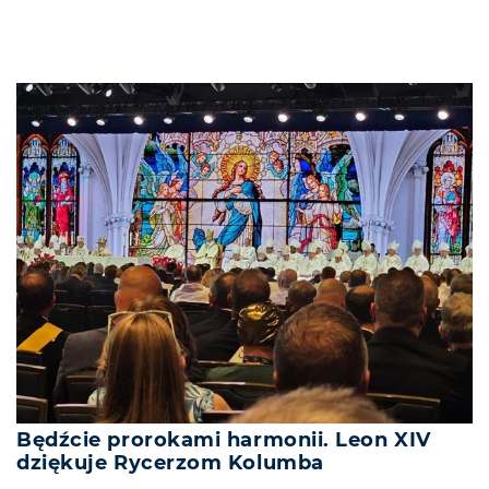
Będźcie prorokami harmonii. Leon XIV
dziękuje Rycerzom Kolumba