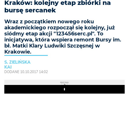
Kraków: kolejny etap zbiórki na
bursę sercanek
Wraz z początkiem nowego roku
akademickiego rozpoczął się kolejny, już
siódmy etap akcji "123456serc.pl". To
inicjatywa, która wspiera remont Bursy im.
bł. Matki Klary Ludwiki Szczęsnej w
Krakowie.
S. ZIELIŃSKA
KAI
DODANE 10.10.2017 14:02
REKLAMA
Play