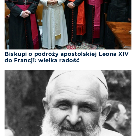
Biskupi o podróży apostolskiej Leona XIV
do Francji: wielka radość