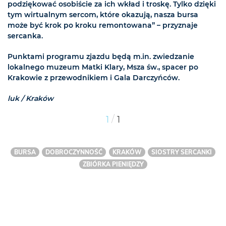
podziękować osobiście za ich wkład i troskę. Tylko dzięki
tym wirtualnym sercom, które okazują, nasza bursa
może być krok po kroku remontowana” – przyznaje
sercanka.
Punktami programu zjazdu będą m.in. zwiedzanie
lokalnego muzeum Matki Klary, Msza św., spacer po
Krakowie z przewodnikiem i Gala Darczyńców.
luk / Kraków
/
1
1
BURSA
DOBROCZYNNOŚĆ
KRAKÓW
SIOSTRY SERCANKI
ZBIÓRKA PIENIĘDZY