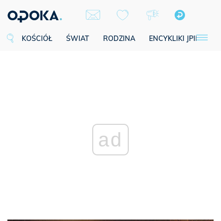
KOŚCIÓŁ
ŚWIAT
RODZINA
ENCYKLIKI JPII
SE
ad