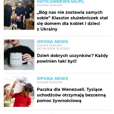
VATICANNEWS.VA/PL
DODANE
24.05.2023
„Bóg nas nie zostawia samych
sobie” Klasztor służebniczek stał
się domem dla kobiet i dzieci
z Ukrainy
OPOKA NEWS
DODANE
19.05.2023
AKTUALIZACJA
31.05.2023
Dzień dobrych uczynków? Każdy
powinien taki być!
OPOKA NEWS
DODANE
09.05.2023
Paczka dla Wenezueli. Tysiące
uchodźców otrzymają bezcenną
pomoc żywnościową