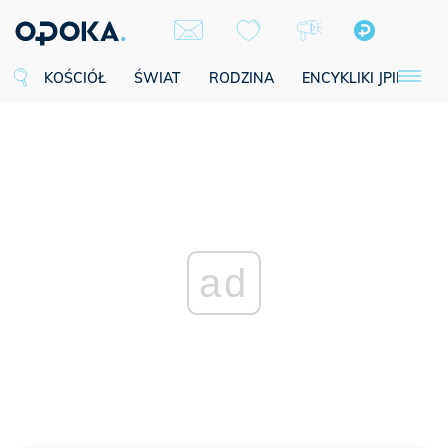
KOŚCIÓŁ
ŚWIAT
RODZINA
ENCYKLIKI JPII
SE
ad