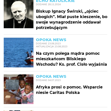
ECHO KATOLICKIE
DODANE
28.11.2024
Biskup Ignacy Świrski, „ojciec
ubogich”. Miał puste kieszenie, bo
swoje wynagrodzenie oddawał
potrzebującym
OPOKA NEWS
DODANE
23.08.2023
AKTUALIZACJA
23.08.2023
Na czym polega mądra pomoc
mieszkańcom Bliskiego
Wschodu? Ks. prof. Cisło wyjaśnia
OPOKA NEWS
DODANE
04.07.2023
Afryka prosi o pomoc. Wsparcie
niesie Caritas Polska