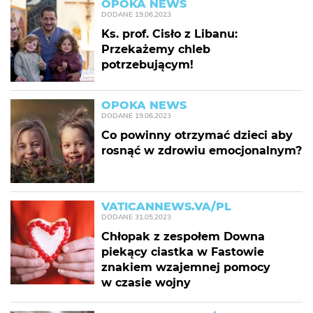
OPOKA NEWS
DODANE
19.06.2023
Ks. prof. Cisło z Libanu:
Przekażemy chleb
potrzebującym!
OPOKA NEWS
DODANE
19.06.2023
Co powinny otrzymać dzieci aby
rosnąć w zdrowiu emocjonalnym?
VATICANNEWS.VA/PL
DODANE
31.05.2023
Chłopak z zespołem Downa
piekący ciastka w Fastowie
znakiem wzajemnej pomocy
w czasie wojny