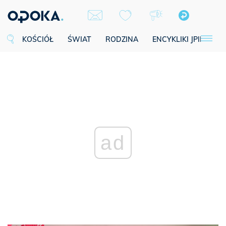
KOŚCIÓŁ
ŚWIAT
RODZINA
ENCYKLIKI JPII
SE
ad