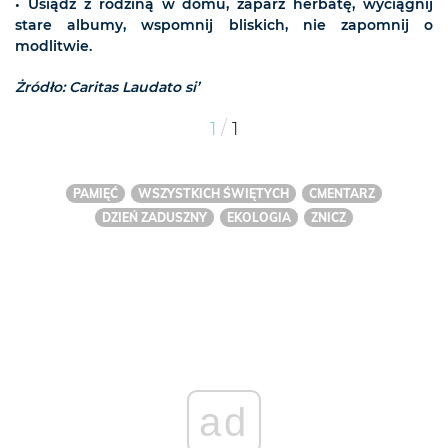
• Usiądź z rodziną w domu, zaparz herbatę, wyciągnij
stare albumy, wspomnij bliskich, nie zapomnij o
modlitwie.
Żródło: Caritas Laudato si’
/
1
1
PAMIĘĆ
WSZYSTKICH ŚWIĘTYCH
CMENTARZ
DZIEŃ ZADUSZNY
EKOLOGIA
ZNICZ
ad