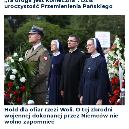
„Ta droga jest konieczna”. Dziś
uroczystość Przemienienia Pańskiego
Hołd dla ofiar rzezi Woli. O tej zbrodni
wojennej dokonanej przez Niemców nie
wolno zapomnieć