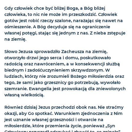
Gdy człowiek chce być bliżej Boga, a Bóg bliżej
człowieka, to nic nie może im przeszkodzić. Człowiek
gotów jest robić rzeczy szalone, narażając się nawet na
ośmieszenie. A Bóg decyduje się na ograniczenie
własnej potęgi, stając się jednym z nas. Z nieba zstępuje
na ziemię.
Słowo Jezusa sprowadziło Zacheusza na ziemię,
otworzyło drzwi jego serca i domu, poskutkowało
radością oraz nawróceniem, a w konsekwencji służbą
biednym i zadośćuczynieniem skrzywdzonym. W
ludziach, którzy nie zrozumieli Bożego miłosierdzia oraz
tego, że sami jako grzesznicy go potrzebują, wywołało
szemranie. Ewangelia jest prowokacją dla zniewolonych
własną wielkością.
Również dzisiaj Jezus przechodzi obok nas. Nie straćmy
okazji, aby Go spotkać. Warunkiem zjednoczenia z Nim
jest uznanie własnej grzeszności i otwarcie na
miłosierdzie, które przemienia życie, ponieważ „Syn