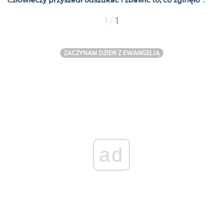
Człowieczy przyszedł odszukać i zbawić to, co zginęło”.
/
1
1
ZACZYNAM DZIEŃ Z EWANGELIĄ
ad