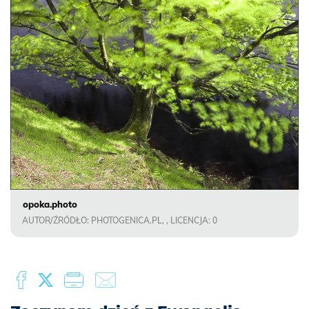
opoka.photo
AUTOR/ŹRÓDŁO: PHOTOGENICA.PL, , LICENCJA: 0