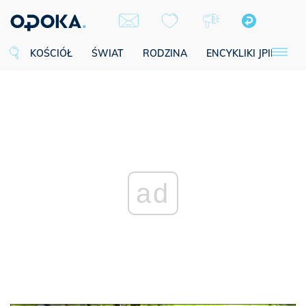
KOŚCIÓŁ
ŚWIAT
RODZINA
ENCYKLIKI JPII
SE
ad