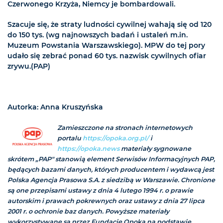
Czerwonego Krzyża, Niemcy je bombardowali.
Szacuje się, że straty ludności cywilnej wahają się od 120
do 150 tys. (wg najnowszych badań i ustaleń m.in.
Muzeum Powstania Warszawskiego). MPW do tej pory
udało się zebrać ponad 60 tys. nazwisk cywilnych ofiar
zrywu.(PAP)
Autorka: Anna Kruszyńska
Zamieszczone na stronach internetowych
portalu
https://opoka.org.pl/
i
https://opoka.news
materiały sygnowane
skrótem „PAP" stanowią element Serwisów Informacyjnych PAP,
będących bazami danych, których producentem i wydawcą jest
Polska Agencja Prasowa S.A. z siedzibą w Warszawie. Chronione
są one przepisami ustawy z dnia 4 lutego 1994 r. o prawie
autorskim i prawach pokrewnych oraz ustawy z dnia 27 lipca
2001 r. o ochronie baz danych. Powyższe materiały
wykorzystywane są przez Fundację Opoka na podstawie