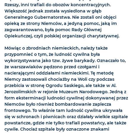
Rzeszy, inni trafiali do obozów koncentracyjnych.
Większość jednak została wysiedlona w głąb
Generalnego Gubernatorstwa. Nie zostali oni objęci
opieką ze strony Niemców, a jedyną pomoc, jaką im
zagwarantowano, była pomoc Rady Głównej
Opiekuńczej, czyli polskiej organizacji charytatywnej.
Mówiąc o zbrodniach niemieckich, należy także
przypomnieć o tym, że ludność cywilna była
wykorzystywana jako tzw. żywe barykady. Oznaczało to,
że warszawiaków pędzono przed czołgami i
nacierającymi oddziałami niemieckimi. Tę metodę
Niemcy zastosowali chociażby na Woli czy podczas
przebicia w stronę Ogrodu Saskiego, ale także w Al.
Jerozolimskich w rejonie Muzeum Narodowego. Jedną z
form eksterminacji ludności cywilnej dokonywanej przez
Niemców było również bombardowanie zaplecza
frontowego. To właśnie tam ludność cywilna ukrywała
się w schronach i piwnicach oraz działały wielkie szpitale
powstańcze, gdzie nie tylko trafiali powstańcy, ale także
cywile. Chociaż szpitale były oznaczone znakami