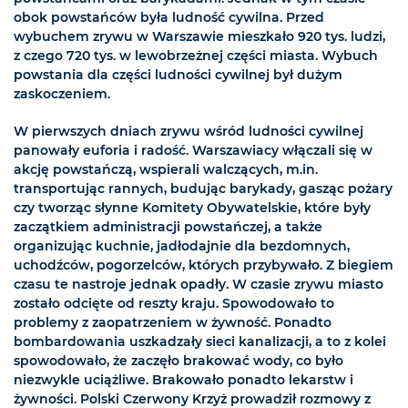
obok powstańców była ludność cywilna. Przed
wybuchem zrywu w Warszawie mieszkało 920 tys. ludzi,
z czego 720 tys. w lewobrzeżnej części miasta. Wybuch
powstania dla części ludności cywilnej był dużym
zaskoczeniem.
W pierwszych dniach zrywu wśród ludności cywilnej
panowały euforia i radość. Warszawiacy włączali się w
akcję powstańczą, wspierali walczących, m.in.
transportując rannych, budując barykady, gasząc pożary
czy tworząc słynne Komitety Obywatelskie, które były
zaczątkiem administracji powstańczej, a także
organizując kuchnie, jadłodajnie dla bezdomnych,
uchodźców, pogorzelców, których przybywało. Z biegiem
czasu te nastroje jednak opadły. W czasie zrywu miasto
zostało odcięte od reszty kraju. Spowodowało to
problemy z zaopatrzeniem w żywność. Ponadto
bombardowania uszkadzały sieci kanalizacji, a to z kolei
spowodowało, że zaczęło brakować wody, co było
niezwykle uciążliwe. Brakowało ponadto lekarstw i
żywności. Polski Czerwony Krzyż prowadził rozmowy z