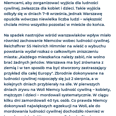
Niemcami, aby zorganizować wyjścia dla ludności
cywilnej, zwłaszcza dla kobiet i dzieci. Takie wyjścia
odbyły się w dniach 7–8 września, jednak Warszawę
opuściła wówczas niewielka liczba ludzi – większość
chciała mimo wszystko pozostać w mieście do końca.
Na spadek nastrojów wśród warszawiaków wpływ miało
również zachowanie Niemców wobec ludności cywilnej.
Reichsfhrer SS Heinrich Himmler na wieść o wybuchu
powstania wydał rozkaz o całkowitym zniszczeniu
miasta: „Każdego mieszkańca należy zabić, nie wolno
brać żadnych jeńców. Warszawa ma być zrównana z
ziemią i w ten sposób ma być stworzony zastraszający
przykład dla całej Europy". Zbrodnie dokonywane na
ludności cywilnej rozpoczęły się już 2 sierpnia, a w
kolejnych dniach przybierały na sile. W pierwszych
dniach zrywu na Woli Niemcy ludność cywilną – kobiety,
mężczyzn i dzieci – mordowali systematycznie. W ciągu
kilku dni zamordowali 40 tys. osób. Co prawda Niemcy
dokonywali największych egzekucji na Woli, ale do
mordowania ludności cywilnej dochodziło również w