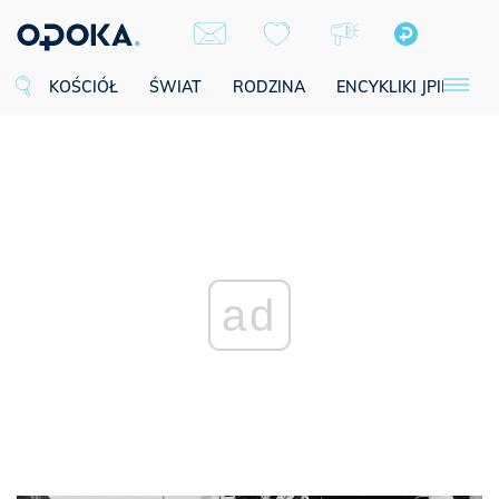
KOŚCIÓŁ
ŚWIAT
RODZINA
ENCYKLIKI JPII
SE
ad