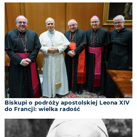
Biskupi o podróży apostolskiej Leona XIV
do Francji: wielka radość