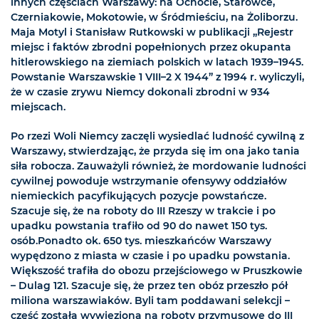
innych częściach Warszawy: na Ochocie, Starówce,
Czerniakowie, Mokotowie, w Śródmieściu, na Żoliborzu.
Maja Motyl i Stanisław Rutkowski w publikacji „Rejestr
miejsc i faktów zbrodni popełnionych przez okupanta
hitlerowskiego na ziemiach polskich w latach 1939–1945.
Powstanie Warszawskie 1 VIII–2 X 1944” z 1994 r. wyliczyli,
że w czasie zrywu Niemcy dokonali zbrodni w 934
miejscach.
Po rzezi Woli Niemcy zaczęli wysiedlać ludność cywilną z
Warszawy, stwierdzając, że przyda się im ona jako tania
siła robocza. Zauważyli również, że mordowanie ludności
cywilnej powoduje wstrzymanie ofensywy oddziałów
niemieckich pacyfikujących pozycje powstańcze.
Szacuje się, że na roboty do III Rzeszy w trakcie i po
upadku powstania trafiło od 90 do nawet 150 tys.
osób.Ponadto ok. 650 tys. mieszkańców Warszawy
wypędzono z miasta w czasie i po upadku powstania.
Większość trafiła do obozu przejściowego w Pruszkowie
– Dulag 121. Szacuje się, że przez ten obóz przeszło pół
miliona warszawiaków. Byli tam poddawani selekcji –
część została wywieziona na roboty przymusowe do III