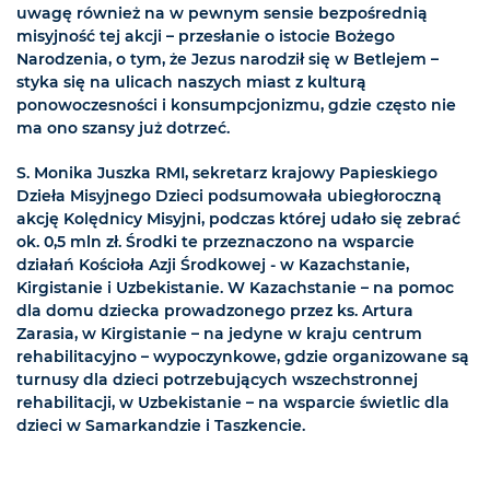
uwagę również na w pewnym sensie bezpośrednią
misyjność tej akcji – przesłanie o istocie Bożego
Narodzenia, o tym, że Jezus narodził się w Betlejem –
styka się na ulicach naszych miast z kulturą
ponowoczesności i konsumpcjonizmu, gdzie często nie
ma ono szansy już dotrzeć.
S. Monika Juszka RMI, sekretarz krajowy Papieskiego
Dzieła Misyjnego Dzieci podsumowała ubiegłoroczną
akcję Kolędnicy Misyjni, podczas której udało się zebrać
ok. 0,5 mln zł. Środki te przeznaczono na wsparcie
działań Kościoła Azji Środkowej - w Kazachstanie,
Kirgistanie i Uzbekistanie. W Kazachstanie – na pomoc
dla domu dziecka prowadzonego przez ks. Artura
Zarasia, w Kirgistanie – na jedyne w kraju centrum
rehabilitacyjno – wypoczynkowe, gdzie organizowane są
turnusy dla dzieci potrzebujących wszechstronnej
rehabilitacji, w Uzbekistanie – na wsparcie świetlic dla
dzieci w Samarkandzie i Taszkencie.