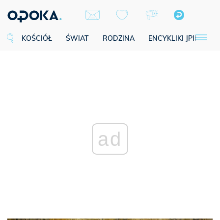
KOŚCIÓŁ
ŚWIAT
RODZINA
ENCYKLIKI JPII
SE
ad