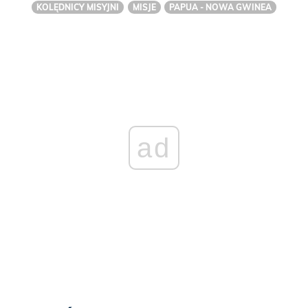
KOLĘDNICY MISYJNI
MISJE
PAPUA - NOWA GWINEA
ad