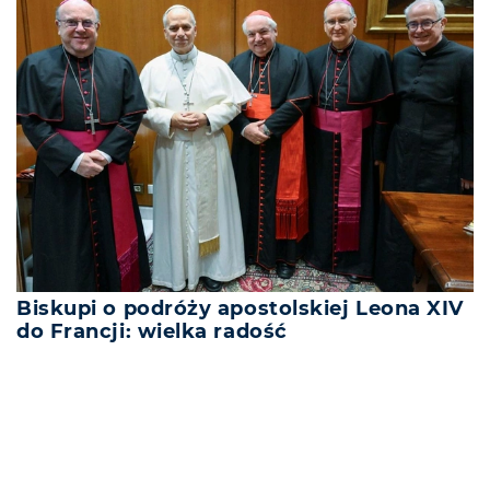
Biskupi o podróży apostolskiej Leona XIV
do Francji: wielka radość