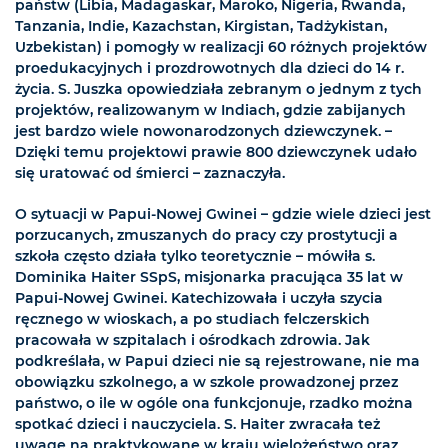
państw (Libia, Madagaskar, Maroko, Nigeria, Rwanda,
Tanzania, Indie, Kazachstan, Kirgistan, Tadżykistan,
Uzbekistan) i pomogły w realizacji 60 różnych projektów
proedukacyjnych i prozdrowotnych dla dzieci do 14 r.
życia. S. Juszka opowiedziała zebranym o jednym z tych
projektów, realizowanym w Indiach, gdzie zabijanych
jest bardzo wiele nowonarodzonych dziewczynek. –
Dzięki temu projektowi prawie 800 dziewczynek udało
się uratować od śmierci – zaznaczyła.
O sytuacji w Papui-Nowej Gwinei – gdzie wiele dzieci jest
porzucanych, zmuszanych do pracy czy prostytucji a
szkoła często działa tylko teoretycznie – mówiła s.
Dominika Haiter SSpS, misjonarka pracująca 35 lat w
Papui-Nowej Gwinei. Katechizowała i uczyła szycia
ręcznego w wioskach, a po studiach felczerskich
pracowała w szpitalach i ośrodkach zdrowia. Jak
podkreślała, w Papui dzieci nie są rejestrowane, nie ma
obowiązku szkolnego, a w szkole prowadzonej przez
państwo, o ile w ogóle ona funkcjonuje, rzadko można
spotkać dzieci i nauczyciela. S. Haiter zwracała też
uwagę na praktykowane w kraju wielożeństwo oraz