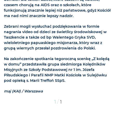
czasem chorują na AIDS oraz o szkołach, które
funkcjonują znacznie lepiej niż państwowe, gdyż Kościół
ma nad nimi znacznie lepszy nadzór.
Zebrani mogli wysłuchać podziękowania w formie
nagrania video od dzieci ze świetlicy środowiskowej w
Taszkencie a także od bp Walentego Gryka SVD,
wieloletniego papuaskiego misjonarza, który wraz z
grupą wiernych przesłał pozdrowienia do Polski.
Na zakończenie spotkania tegoroczną scenkę „Z kolędą
w domu” przedstawiła grupa siedmiorga Kolędników
Misyjnych ze Szkoły Podstawowej nr 1 im. Józefa
Piłsudskiego i Parafii NMP Matki Kościoła w Sulejówku
pod opieką s. Marii Treffoń SSpS.
maj (KAI) / Warszawa
/
1
1