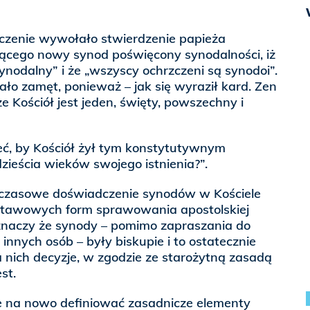
zenie wywołało stwierdzenie papieża
ącego nowy synod poświęcony synodalności, iż
synodalny” i że „wszyscy ochrzczeni są synodoi”.
ło zamęt, ponieważ – jak się wyraził kard. Zen
e Kościół jest jeden, święty, powszechny i
ć, by Kościół żył tym konstytutywnym
ieścia wieków swojego istnienia?”.
czasowe doświadczenie synodów w Kościele
stawowych form sprawowania apostolskiej
 znaczy że synody – pomimo zapraszania do
innych osób – były biskupie i to ostatecznie
 nich decyzje, w zgodzie ze starożytną zasadą
st.
e na nowo definiować zasadnicze elementy