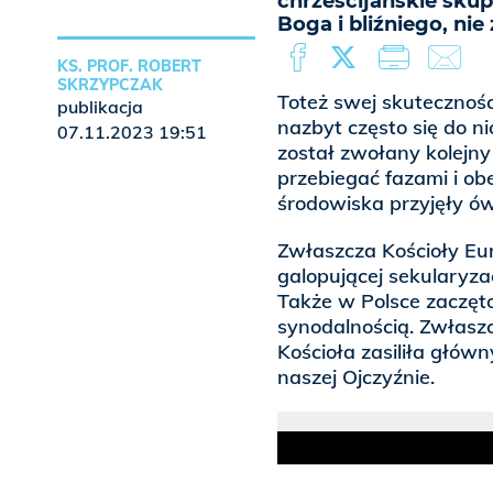
chrześcijańskie skup
Boga i bliźniego, nie
KS. PROF. ROBERT
SKRZYPCZAK
Toteż swej skutecznoś
publikacja
nazbyt często się do n
07.11.2023 19:51
został zwołany kolejny
przebiegać fazami i o
środowiska przyjęły ó
Zwłaszcza Kościoły Eu
galopującej sekularyza
Także w Polsce zaczęto
synodalnością. Zwłaszc
Kościoła zasiliła główn
naszej Ojczyźnie.