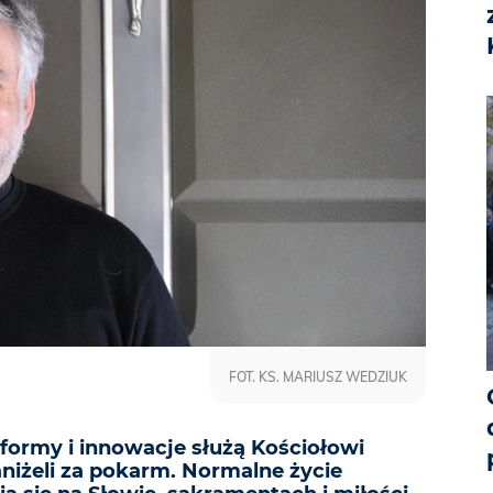
FOT. KS. MARIUSZ WEDZIUK
eformy i innowacje służą Kościołowi
aniżeli za pokarm. Normalne życie