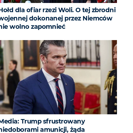
Hołd dla ofiar rzezi Woli. O tej zbrodni
wojennej dokonanej przez Niemców
nie wolno zapomnieć
Media: Trump sfrustrowany
niedoborami amunicji, żąda