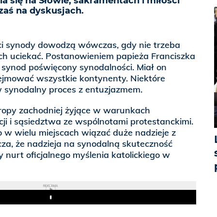
ia się na Słowie, sakramentach i miłości
 zaś na dyskusjach.
ci synody dowodzą wówczas, gdy nie trzeba
ich uciekać. Postanowieniem papieża Franciszka
 synod poświęcony synodalności. Miał on
bejmować wszystkie kontynenty. Niektóre
w synodalny proces z entuzjazmem.
ropy zachodniej żyjące w warunkach
cji i sąsiedztwa ze wspólnotami protestanckimi.
 w wielu miejscach wiązać duże nadzieje z
za, że nadzieja na synodalną skuteczność
y nurt oficjalnego myślenia katolickiego w
REKLAMA
Play