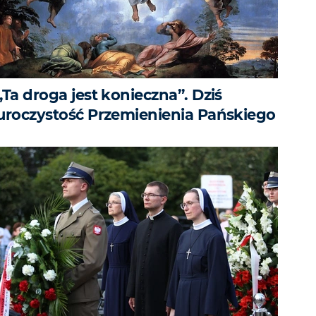
„Ta droga jest konieczna”. Dziś
uroczystość Przemienienia Pańskiego