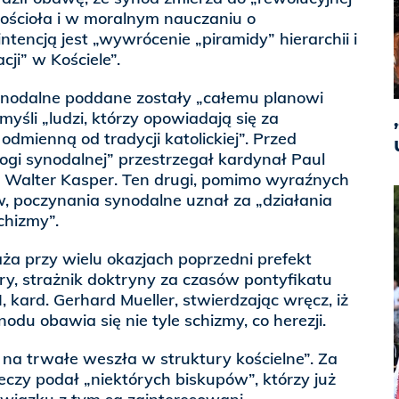
Kościoła i w moralnym nauczaniu o
 intencją jest „wywrócenie „piramidy” hierarchii i
ji” w Kościele”.
ynodalne poddane zostały „całemu planowi
myśli „ludzi, którzy opowiadają się za
odmienną od tradycji katolickiej”. Przed
gi synodalnej” przestrzegał kardynał Paul
ł Walter Kasper. Ten drugi, pomimo wyraźnych
 poczynania synodalne uznał za „działania
chizmy”.
ża przy wielu okazjach poprzedni prefekt
y, strażnik doktryny za czasów pontyfikatu
 kard. Gerhard Mueller, stwierdzając wręcz, iż
du obawia się nie tyle schizmy, co herezji.
na trwałe weszła w struktury kościelne”. Za
eczy podał „niektórych biskupów”, którzy już