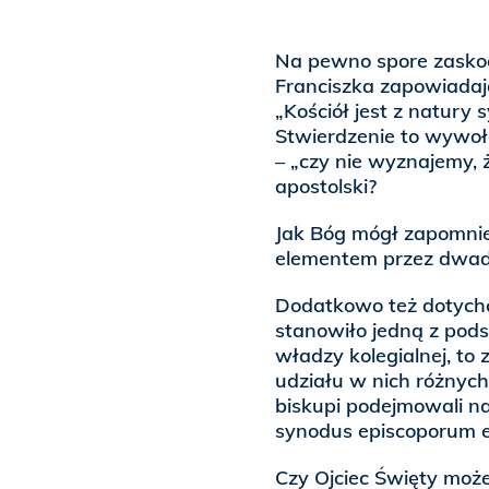
Na pewno spore zaskoc
Franciszka zapowiadaj
„Kościół jest z natury 
Stwierdzenie to wywoła
– „czy nie wyznajemy, ż
apostolski?
Jak Bóg mógł zapomnie
elementem przez dwadz
Dodatkowo też dotych
stanowiło jedną z pod
władzy kolegialnej, to
udziału w nich różnych 
biskupi podejmowali na
synodus episcoporum e
Czy Ojciec Święty moż