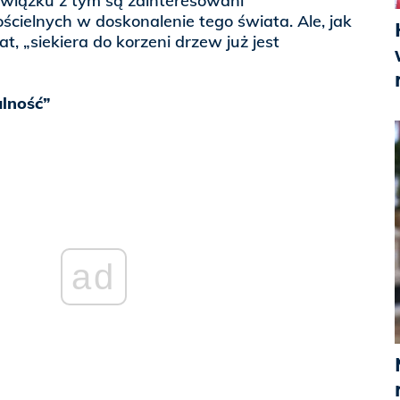
związku z tym są zainteresowani
cielnych w doskonalenie tego świata. Ale, jak
t, „siekiera do korzeni drzew już jest
lność”
ad