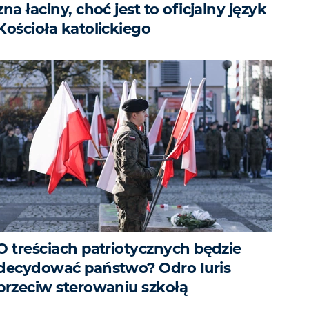
zna łaciny, choć jest to oficjalny język
Kościoła katolickiego
O treściach patriotycznych będzie
decydować państwo? Odro Iuris
przeciw sterowaniu szkołą