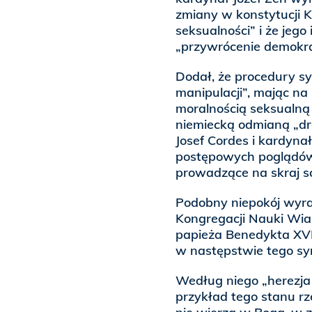
zmiany w konstytucji 
seksualności” i że jego
„przywrócenie demokrac
Dodał, że procedury s
manipulacji”, mając na 
moralnością seksualną 
niemiecką odmianą „dro
Josef Cordes i kardyna
postępowych poglądów,
prowadzące na skraj s
Podobny niepokój wyra
Kongregacji Nauki Wiar
papieża Benedykta XVI,
w następstwie tego syno
Według niego „herezja 
przykład tego stanu rz