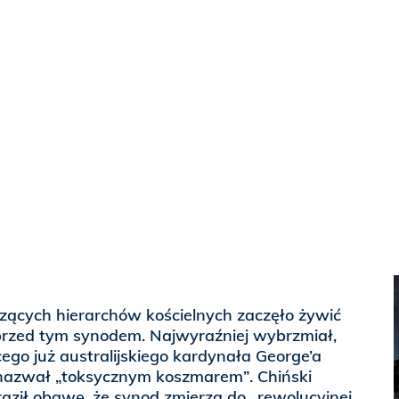
ących hierarchów kościelnych zaczęło żywić
przed tym synodem. Najwyraźniej wybrzmiał,
cego już australijskiego kardynała George’a
n nazwał „toksycznym koszmarem”. Chiński
aził obawę, że synod zmierza do „rewolucyjnej