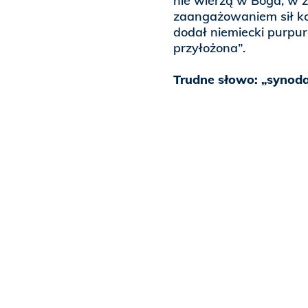
nie wierzą w Boga, w 
zaangażowaniem sił koś
dodał niemiecki purpura
przyłożona”.
Trudne słowo: „synoda