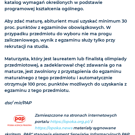
katalog wymagań określonych w podstawie
programowej kształcenia ogólnego.
Aby zdać maturę, abiturient musi uzyskać minimum 30
proc. punktów z egzaminów obowiązkowych. W
przypadku przedmiotu do wyboru nie ma progu
zaliczeniowego, wynik z egzaminu służy tylko przy
rekrutacji na studia.
Maturzysta, który jest laureatem lub finalistą olimpiady
przedmiotowej, a zadeklarował chęć zdawania go na
maturze, jest zwolniony z przystąpienia do egzaminu
maturalnego z tego przedmiotu i automatycznie
otrzymuje 100 proc. punktów możliwych do uzyskania z
egzaminu z tego przedmiotu.
dsr/ mir/PAP
Zamieszczone na stronach internetowych
portalu
https://opoka.org.pl/
i
https://opoka.news
materiały sygnowane
skrótem „PAP" stanowią element Serwisów Informacyjnych PAP,