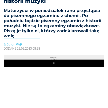
historii muzyki
Maturzyści w poniedziałek rano przystąpią
do pisemnego egzaminu z chemii. Po
południu będzie pisemny egzamin z historii
muzyki. Nie są to egzaminy obowiązkowe.
Piszą je tylko ci, którzy zadeklarowali taką
wolę.
PAP
DODANE 15.05.2023 08:58
REKLAMA
Play