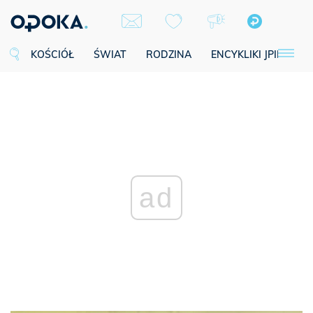
KOŚCIÓŁ
ŚWIAT
RODZINA
ENCYKLIKI JPII
SE
ad