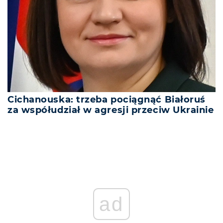
Cichanouska: trzeba pociągnąć Białoruś
za współudział w agresji przeciw Ukrainie
ad