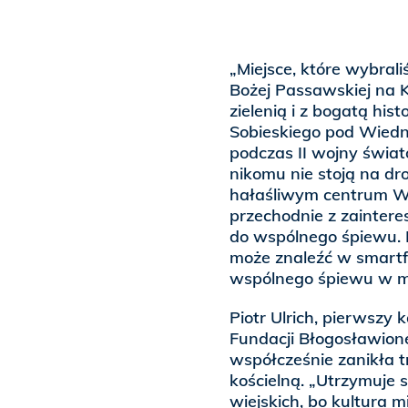
„Miejsce, które wybrali
Bożej Passawskiej na 
zielenią i z bogatą his
Sobieskiego pod Wied
podczas II wojny świato
nikomu nie stoją na dro
hałaśliwym centrum Wa
przechodnie z zaintere
do wspólnego śpiewu. Na
może znaleźć w smartf
wspólnego śpiewu w ma
Piotr Ulrich, pierwszy 
Fundacji Błogosławion
współcześnie zanikła 
kościelną. „Utrzymuje 
wiejskich, bo kultura m