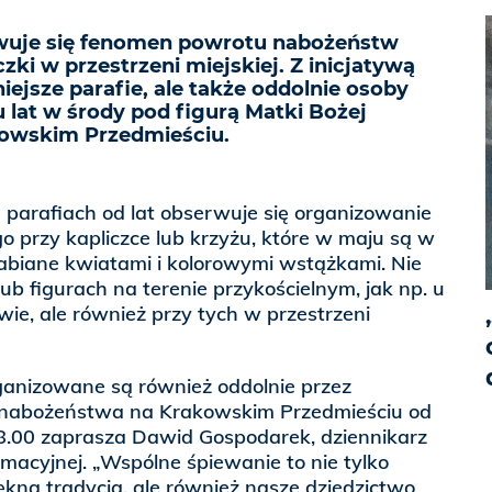
uje się fenomen powrotu nabożeństw
ki w przestrzeni miejskiej. Z inicjatywą
iejsze parafie, ale także oddolnie osoby
u lat w środy pod figurą Matki Bożej
kowskim Przedmieściu.
parafiach od lat obserwuje się organizowanie
przy kapliczce lub krzyżu, które w maju są w
abiane kwiatami i kolorowymi wstążkami. Nie
lub figurach na terenie przykościelnym, jak np. u
e, ale również przy tych w przestrzeni
anizowane są również oddolnie przez
 nabożeństwa na Krakowskim Przedmieściu od
8.00 zaprasza Dawid Gospodarek, dziennikarz
ormacyjnej. „Wspólne śpiewanie to nie tylko
ękna tradycja, ale również nasze dziedzictwo