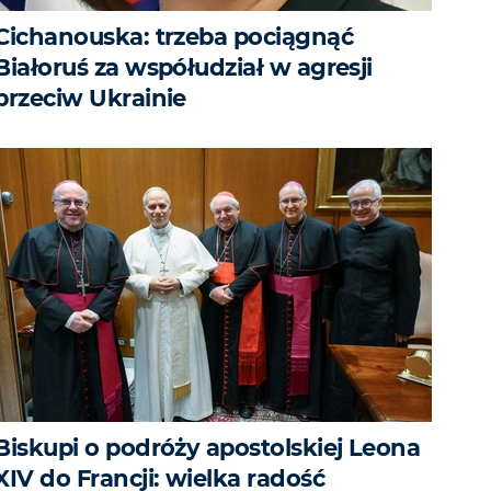
Cichanouska: trzeba pociągnąć
Białoruś za współudział w agresji
przeciw Ukrainie
Biskupi o podróży apostolskiej Leona
XIV do Francji: wielka radość