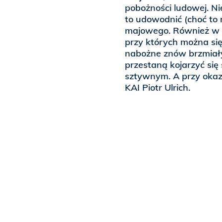
pobożności ludowej. Nie
to udowodnić (choć to 
majowego. Również w 
przy których można się 
nabożne znów brzmiały
przestaną kojarzyć si
sztywnym. A przy okazj
KAI Piotr Ulrich.