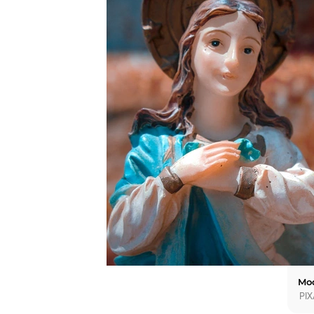
Mod
PI