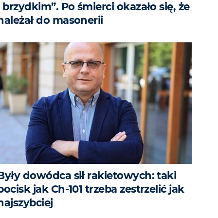
i brzydkim”. Po śmierci okazało się, że
należał do masonerii
Były dowódca sił rakietowych: taki
pocisk jak Ch-101 trzeba zestrzelić jak
najszybciej