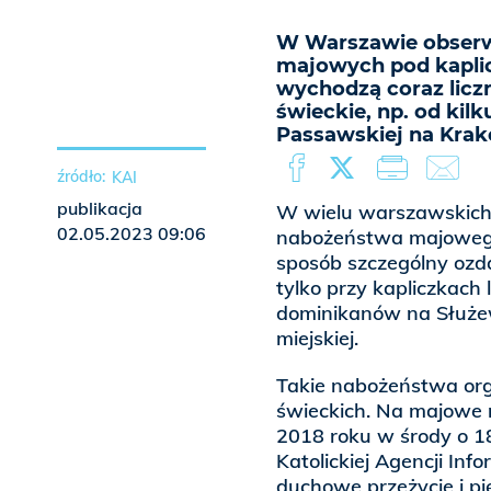
W Warszawie obserw
majowych pod kaplicz
wychodzą coraz liczn
świeckie, np. od kilk
Passawskiej na Kra
KAI
publikacja
W wielu warszawskich 
02.05.2023 09:06
nabożeństwa majowego 
sposób szczególny ozd
tylko przy kapliczkach 
dominikanów na Służewi
miejskiej.
Takie nabożeństwa org
świeckich. Na majowe
2018 roku w środy o 1
Katolickiej Agencji Inf
duchowe przeżycie i pi