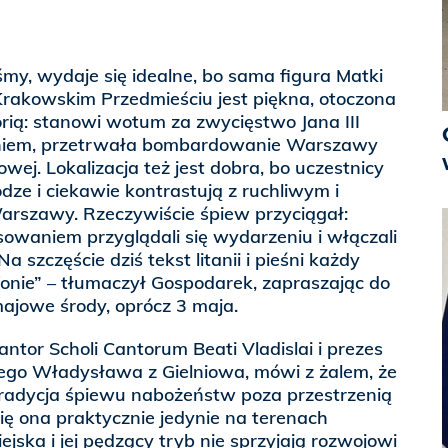
śmy, wydaje się idealne, bo sama figura Matki
Krakowskim Przedmieściu jest piękna, otoczona
torią: stanowi wotum za zwycięstwo Jana III
niem, przetrwała bombardowanie Warszawy
wej. Lokalizacja też jest dobra, bo uczestnicy
dze i ciekawie kontrastują z ruchliwym i
rszawy. Rzeczywiście śpiew przyciągał:
sowaniem przyglądali się wydarzeniu i włączali
 szczęście dziś tekst litanii i pieśni każdy
onie” – tłumaczył Gospodarek, zapraszając do
jowe środy, oprócz 3 maja.
kantor Scholi Cantorum Beati Vladislai i prezes
ego Władysława z Gielniowa, mówi z żalem, że
tradycja śpiewu nabożeństw poza przestrzenią
się ona praktycznie jedynie na terenach
iejska i jej pędzący tryb nie sprzyjają rozwojowi