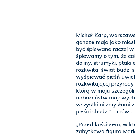
Michał Karp, warszaws
genezę maja jako mie
być śpiewane raczej w 
śpiewamy o tym, że cał
doliny, strumyki, ptak
rozkwita, świat budzi 
wyśpiewać pieśń uwiel
rozkwitającej przyrody
którą w maju szczegól
nabożeństw majowych 
wszystkimi zmysłami zr
pieśni chodzi” – mówi.
„Przed kościołem, w kt
zabytkowa figura Matki