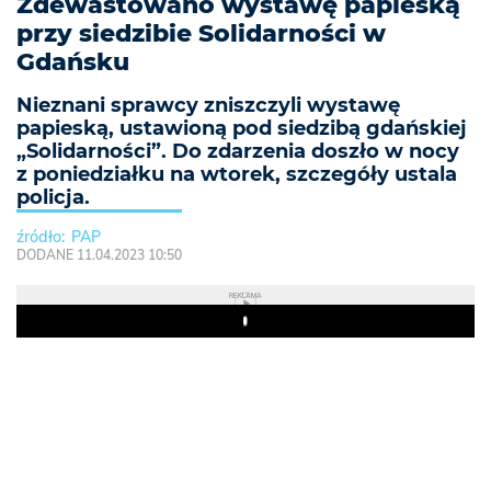
Zdewastowano wystawę papieską
przy siedzibie Solidarności w
Gdańsku
Nieznani sprawcy zniszczyli wystawę
papieską, ustawioną pod siedzibą gdańskiej
„Solidarności”. Do zdarzenia doszło w nocy
z poniedziałku na wtorek, szczegóły ustala
policja.
PAP
DODANE 11.04.2023 10:50
REKLAMA
Play