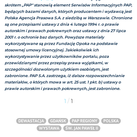
skrótem „PAP" stanowią element Serwisów Informacyjnych PAP,
będących bazami danych, których producentem i wydawcą jest
Polska Agencja Prasowa S.A. z siedzibą w Warszawie. Chronione
są one przepisami ustawy z dnia 4 lutego 1994 r. o prawie
autorskim i prawach pokrewnych oraz ustawy z dnia 27 lipca
2001 r. o ochronie baz danych. Powyższe materiały
wykorzystywane są przez Fundację Opoka na podstawie
stosownej umowy licencyjnej. Jakiekolwiek ich
wykorzystywanie przez użytkowników portalu, poza
przewidzianymi przez przepisy prawa wyjątkami, w
szczególności dozwolonym użytkiem osobistym, jest
zabronione. PAP S.A. zastrzega, iż dalsze rozpowszechnianie
materiałów, o których mowa w art. 25 ust. 1 pkt. b) ustawy o
prawie autorskim i prawach pokrewnych, jest zabronione.
/
1
1
DEWASTACJA
GDAŃSK
PAP REGIONY
POLSKA
WYSTAWA
ŚW. JAN PAWEŁ II