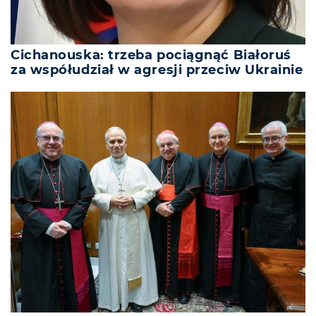
Cichanouska: trzeba pociągnąć Białoruś
za współudział w agresji przeciw Ukrainie