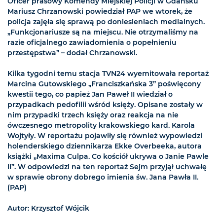
Oficer prasowy Komendy Miejskiej Policji w Gdańsku
Mariusz Chrzanowski powiedział PAP we wtorek, że
policja zajęła się sprawą po doniesieniach medialnych.
„Funkcjonariusze są na miejscu. Nie otrzymaliśmy na
razie oficjalnego zawiadomienia o popełnieniu
przestępstwa” – dodał Chrzanowski.
Kilka tygodni temu stacja TVN24 wyemitowała reportaż
Marcina Gutowskiego „Franciszkańska 3” poświęcony
kwestii tego, co papież Jan Paweł II wiedział o
przypadkach pedofilii wśród księży. Opisane zostały w
nim przypadki trzech księży oraz reakcja na nie
ówczesnego metropolity krakowskiego kard. Karola
Wojtyły. W reportażu pojawiły się również wypowiedzi
holenderskiego dziennikarza Ekke Overbeeka, autora
książki „Maxima Culpa. Co kościół ukrywa o Janie Pawle
II”. W odpowiedzi na ten reportaż Sejm przyjął uchwałę
w sprawie obrony dobrego imienia św. Jana Pawła II.
(PAP)
Autor: Krzysztof Wójcik