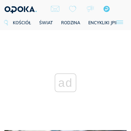
KOŚCIÓŁ
ŚWIAT
RODZINA
ENCYKLIKI JPII
SE
ad