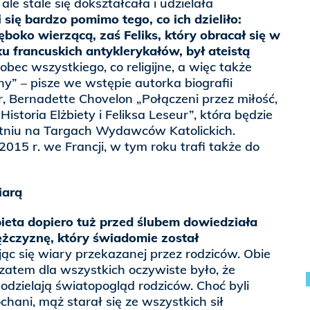
e stale się dokształcała i udzielała
 się bardzo pomimo tego, co ich dzieliło:
ęboko wierzącą, zaś Feliks, który obracał się w
u francuskich antyklerykałów, był ateistą
c wszystkiego, co religijne, a więc także
y” – pisze we wstępie autorka biografii
ur, Bernadette Chovelon „Połączeni przez miłość,
Historia Elżbiety i Feliksa Leseur”, która będzie
tniu na Targach Wydawców Katolickich.
2015 r. we Francji, w tym roku trafi także do
wiarą
ieta dopiero tuż przed ślubem dowiedziała
ężczyznę, który świadomie został
c się wiary przekazanej przez rodziców. Obie
 zatem dla wszystkich oczywiste było, że
odzielają światopogląd rodziców. Choć byli
hani, mąż starał się ze wszystkich sił