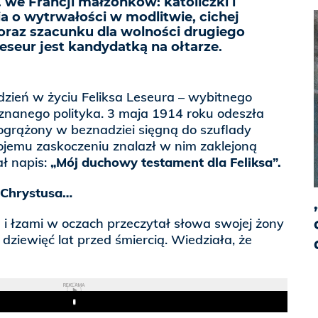
. we Francji małżonków: katoliczki i
ia o wytrwałości w modlitwie, cichej
oraz szacunku dla wolności drugiego
Leseur jest kandydatką na ołtarze.
 dzień w życiu Feliksa Leseura – wybitnego
i znanego polityka. 3 maja 1914 roku odeszła
ogrążony w beznadziei sięgną do szuflady
ojemu zaskoczeniu znalazł w nim zaklejoną
ał napis:
„Mój duchowy testament dla Feliksa”.
 Chrystusa…
i łzami w oczach przeczytał słowa swojej żony
dziewięć lat przed śmiercią. Wiedziała, że
REKLAMA
Play