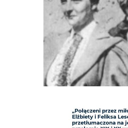
„Połączeni przez miło
Elżbiety i Feliksa Le
przetłumaczona na ję