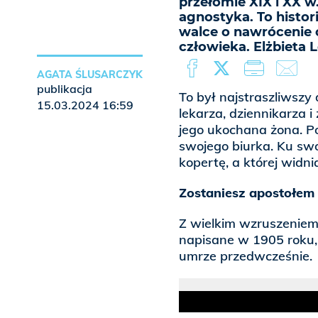
przełomie XIX i XX w
agnostyka. To histor
walce o nawrócenie 
człowieka. Elżbieta 
AGATA ŚLUSARCZYK
publikacja
To był najstraszliwszy
15.03.2024 16:59
lekarza, dziennikarza 
jego ukochana żona. P
swojego biurka. Ku sw
kopertę, a której widni
Zostaniesz apostołem
Z wielkim wzruszeniem 
napisane w 1905 roku, 
umrze przedwcześnie.