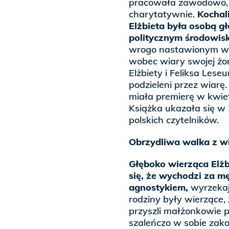
pracowała zawodowo, al
charytatywnie.
Kochali
Elżbieta była osobą gł
politycznym środowisk
wrogo nastawionym wobe
wobec wiary swojej żon
Elżbiety i Feliksa Lese
podzieleni przez wiarę. 
miała premierę w kwie
Książka ukazała się w 
polskich czytelników.
Obrzydliwa walka z 
Głęboko wierząca Elżb
się, że wychodzi za m
agnostykiem,
wyrzekają
rodziny były wierzące,
przyszli małżonkowie p
szaleńczo w sobie zakoc