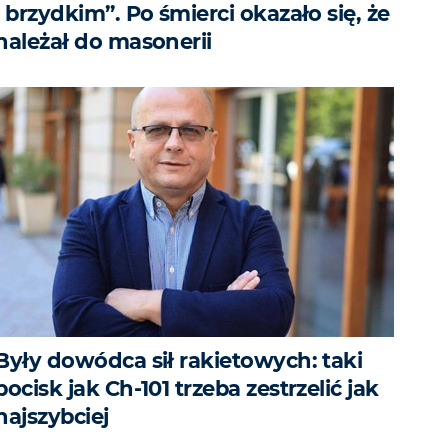
i brzydkim”. Po śmierci okazało się, że
należał do masonerii
Były dowódca sił rakietowych: taki
pocisk jak Ch-101 trzeba zestrzelić jak
najszybciej