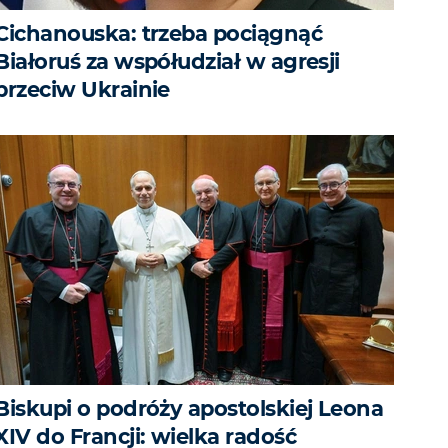
Cichanouska: trzeba pociągnąć
Białoruś za współudział w agresji
przeciw Ukrainie
Biskupi o podróży apostolskiej Leona
XIV do Francji: wielka radość