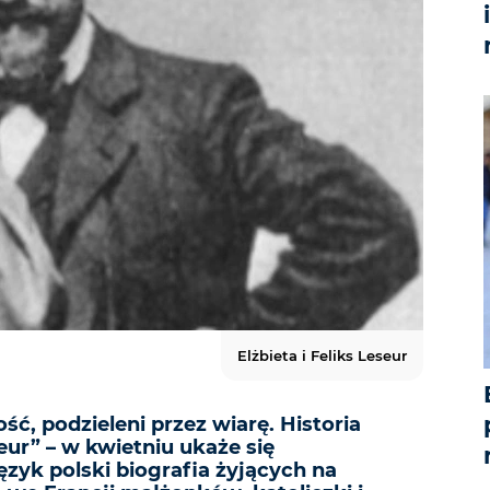
Elżbieta i Feliks Leseur
ść, podzieleni przez wiarę. Historia
seur” – w kwietniu ukaże się
zyk polski biografia żyjących na