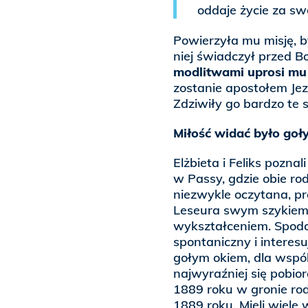
oddaje życie za sw
Powierzyła mu misję, b
niej świadczył przed 
modlitwami uprosi mu
zostanie apostołem Je
Zdziwiły go bardzo te s
Miłość widać było go
Elżbieta i Feliks pozn
w Passy, gdzie obie rod
niezwykle oczytana, p
Leseura swym szykiem
wykształceniem. Spodob
spontaniczny i intere
gołym okiem, dla wspól
najwyraźniej się pobio
1889 roku w gronie rod
1889 roku. Mieli wiele 