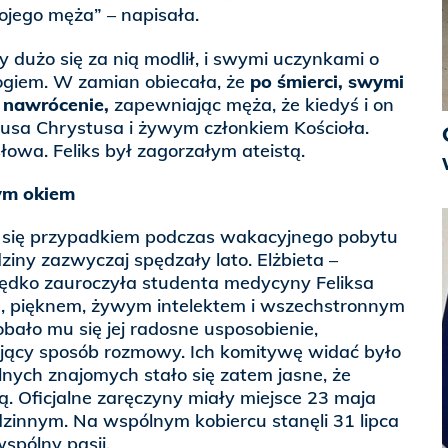
ojego męża” – napisała.
y dużo się za nią modlił, i swymi uczynkami o
Bogiem. W zamian obiecała, że
po śmierci, swymi
 nawrócenie,
zapewniając męża, że kiedyś i on
zusa Chrystusa i żywym członkiem Kościoła.
łowa. Feliks był zagorzałym ateistą.
łym okiem
ali się przypadkiem podczas wakacyjnego pobytu
ziny zazwyczaj spędzały lato. Elżbieta –
rędko zauroczyła studenta medycyny Feliksa
, pięknem, żywym intelektem i wszechstronnym
ało mu się jej radosne usposobienie,
sujący sposób rozmowy. Ich komitywę widać było
nych znajomych stało się zatem jasne, że
rą. Oficjalne zaręczyny miały miejsce 23 maja
zinnym. Na wspólnym kobiercu stanęli 31 lipca
wspólny pasji.