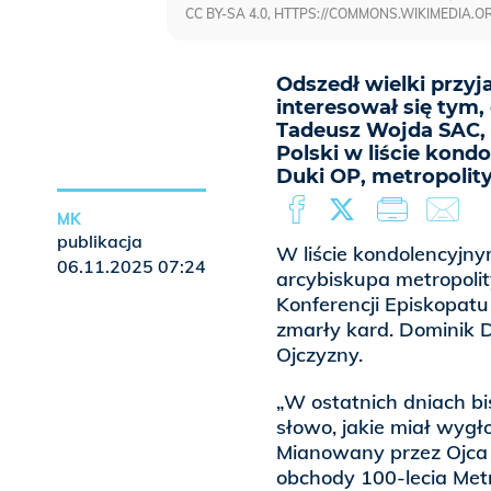
CC BY-SA 4.0, HTTPS://COMMONS.WIKIMEDIA.
Odszedł wielki przyj
interesował się tym, 
Tadeusz Wojda SAC, 
Polski w liście kond
Duki OP, metropolity
MK
publikacja
W liście kondolencyjn
06.11.2025 07:24
arcybiskupa metropoli
Konferencji Episkopatu
zmarły kard. Dominik D
Ojczyzny.
„W ostatnich dniach bis
słowo, jakie miał wygł
Mianowany przez Ojca
obchody 100-lecia Metro