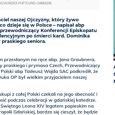
ORG/W/INDEX.PHP?CURID=34884206
aciel naszej Ojczyzny, który żywo
co dzieje się w Polsce – napisał abp
przewodniczący Konferencji Episkopatu
olencyjnym po śmierci kard. Dominika
 praskiego seniora.
ym przesłanym na ręce abp. Jana Graubnera,
ty praskiego i prymasa Czech, Przewodniczący
 Polski abp Tadeusz Wojda SAC podkreślił, że
uka OP był wielkim przyjacielem naszej
kupi z całej Polski czekali na Jego obecność i
osić podczas celebracji w gdańskiej katedrze.
 Świętego Leona XIV legatem papieskim na
polii Gdańskiej, bardzo się cieszył, że będzie