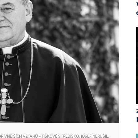
R VNĚJŠÍCH VZTAHŮ – TISKOVÉ STŘEDISKO, JOSEF NERUŠIL,