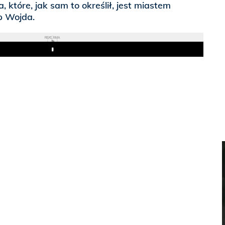
 które, jak sam to określił, jest miastem
p Wojda.
REKLAMA
Play