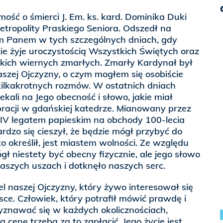
ość o śmierci J. Em. ks. kard. Dominika Duki
tropolity Praskiego Seniora. Odszedł na
ym Panem w tych szczególnych dniach, gdy
ie żyje uroczystością Wszystkich Świętych oraz
ich wiernych zmarłych. Zmarły Kardynał był
aszej Ojczyzny, o czym mogłem się osobiście
kilkakrotnych rozmów. W ostatnich dniach
zekali na Jego obecność i słowo, jakie miał
bracji w gdańskiej katedrze. Mianowany przez
IV legatem papieskim na obchody 100-lecia
ardzo się cieszył, że będzie mógł przybyć do
to określił, jest miastem wolności. Ze względu
gł niestety być obecny fizycznie, ale jego słowo
aszych uszach i dotknęło naszych serc.
el naszej Ojczyzny, który żywo interesował się
lsce. Człowiek, który potrafił mówić prawdę i
yznawać się w każdych okolicznościach,
ą cenę trzeba za to zapłacić. Jego życie jest