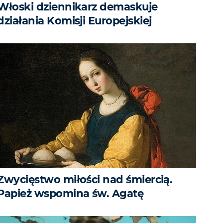
Włoski dziennikarz demaskuje
działania Komisji Europejskiej
Zwycięstwo miłości nad śmiercią.
Papież wspomina św. Agatę