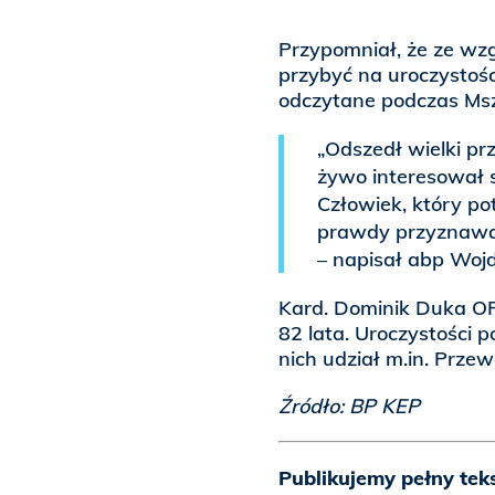
Przypomniał, że ze wzg
przybyć na uroczystośc
odczytane podczas Mszy
„Odszedł wielki prz
żywo interesował si
Człowiek, który po
prawdy przyznawać
– napisał abp Woj
Kard. Dominik Duka OP
82 lata. Uroczystości
nich udział m.in. Prze
Źródło: BP KEP
Publikujemy pełny tek