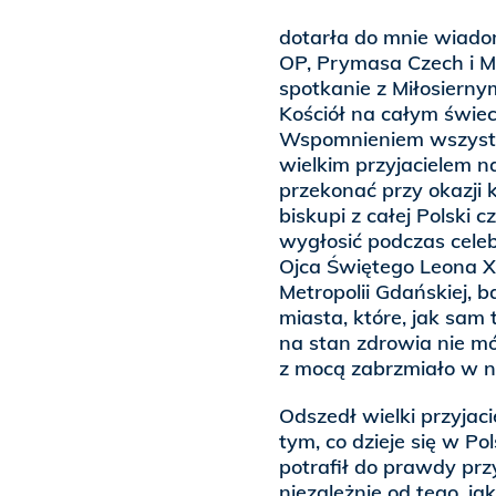
dotarła do mnie wiadom
OP, Prymasa Czech i Me
spotkanie z Miłosiern
Kościół na całym świec
Wspomnieniem wszystk
wielkim przyjacielem n
przekonać przy okazji 
biskupi z całej Polski c
wygłosić podczas cele
Ojca Świętego Leona X
Metropolii Gdańskiej, b
miasta, które, jak sam 
na stan zdrowia nie mó
z mocą zabrzmiało w n
Odszedł wielki przyjaci
tym, co dzieje się w Po
potrafił do prawdy prz
niezależnie od tego, jak