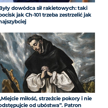
Były dowódca sił rakietowych: taki
pocisk jak Ch-101 trzeba zestrzelić jak
najszybciej
„Miejcie miłość, strzeżcie pokory i nie
odstępujcie od ubóstwa”. Patron