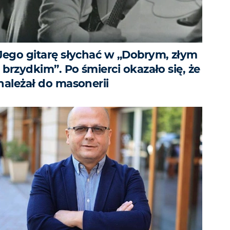
Jego gitarę słychać w „Dobrym, złym
i brzydkim”. Po śmierci okazało się, że
należał do masonerii