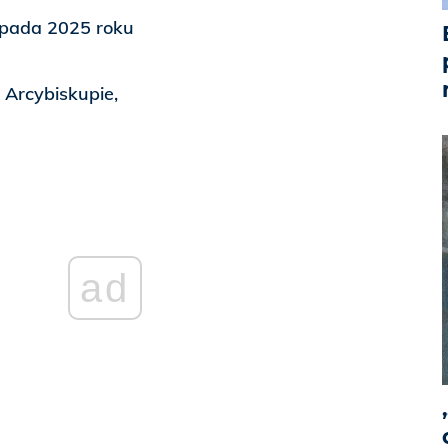
opada 2025 roku
 Arcybiskupie,
ad