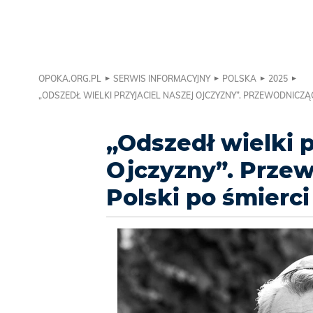
OPOKA.ORG.PL
SERWIS INFORMACYJNY
POLSKA
2025
„ODSZEDŁ WIELKI PRZYJACIEL NASZEJ OJCZYZNY”. PRZEWODNICZĄC
„Odszedł wielki p
Ojczyzny”. Prze
Polski po śmierci