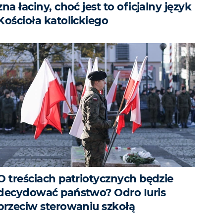
zna łaciny, choć jest to oficjalny język
Kościoła katolickiego
O treściach patriotycznych będzie
decydować państwo? Odro Iuris
przeciw sterowaniu szkołą