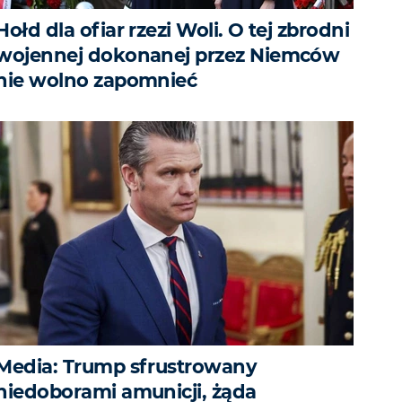
Hołd dla ofiar rzezi Woli. O tej zbrodni
wojennej dokonanej przez Niemców
nie wolno zapomnieć
Media: Trump sfrustrowany
niedoborami amunicji, żąda