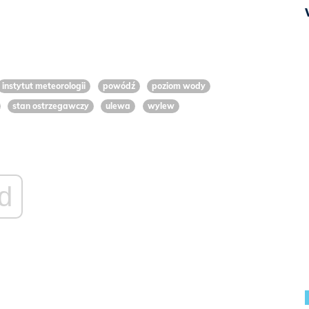
instytut meteorologii
powódź
poziom wody
stan ostrzegawczy
ulewa
wylew
d