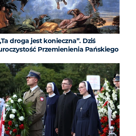
„Ta droga jest konieczna”. Dziś
uroczystość Przemienienia Pańskiego