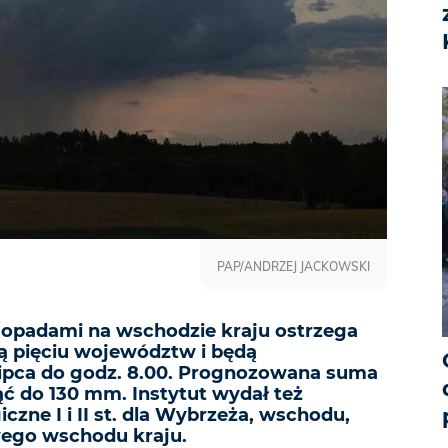
PAP/ANDRZEJ JACKOWSKI
opadami na wschodzie kraju ostrzega
ą pięciu województw i będą
lipca do godz. 8.00. Prognozowana suma
 do 130 mm. Instytut wydał też
czne I i II st. dla Wybrzeża, wschodu,
wego wschodu kraju.