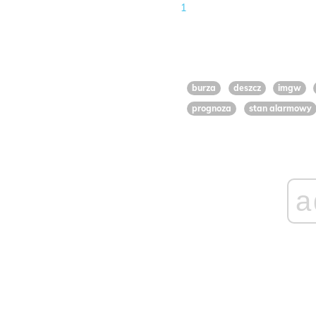
1
burza
deszcz
imgw
prognoza
stan alarmowy
a