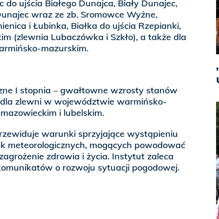
do ujścia Białego Dunajca, Biały Dunajec,
 Dunajec wraz ze zb. Sromowce Wyżne,
enica i Łubinka, Białka do ujścia Rzepianki,
m (zlewnia Lubaczówka i Szkło), a także dla
warmińsko-mazurskim.
czne I stopnia – gwałtowne wzrosty stanów
 dla zlewni w województwie warmińsko-
mazowieckim i lubelskim.
przewiduje warunki sprzyjające wystąpieniu
isk meteorologicznych, mogących powodować
zagrożenie zdrowia i życia. Instytut zaleca
 komunikatów o rozwoju sytuacji pogodowej.