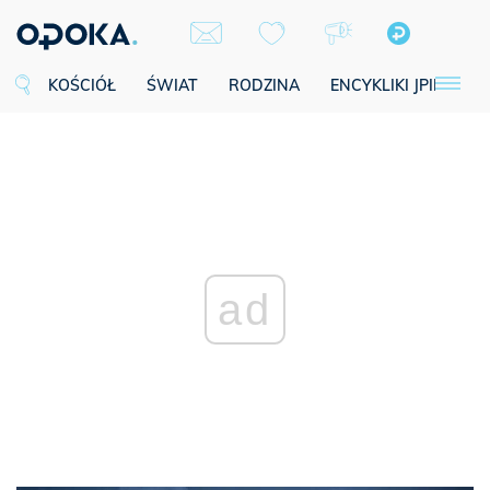
KOŚCIÓŁ
ŚWIAT
RODZINA
ENCYKLIKI JPII
SE
ad