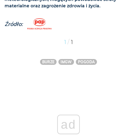
materialne oraz zagrożenie zdrowia i życia.
Źródło:
/
1
1
BURZE
IMGW
POGODA
ad