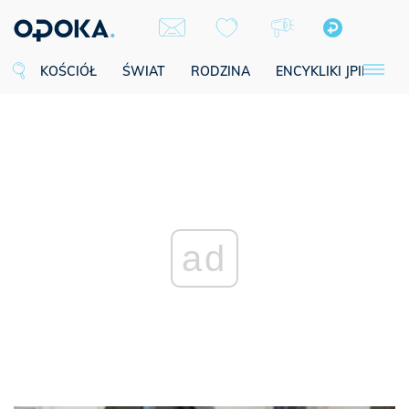
KOŚCIÓŁ
ŚWIAT
RODZINA
ENCYKLIKI JPII
SE
ad