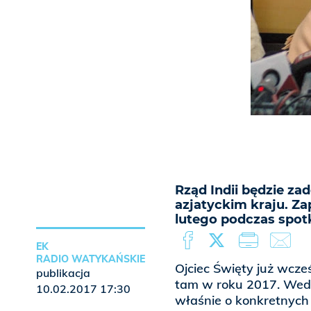
Rząd Indii będzie z
azjatyckim kraju. Z
lutego podczas spot
EK
RADIO WATYKAŃSKIE
Ojciec Święty już wcze
publikacja
tam w roku 2017. Wedł
10.02.2017 17:30
właśnie o konkretnych 