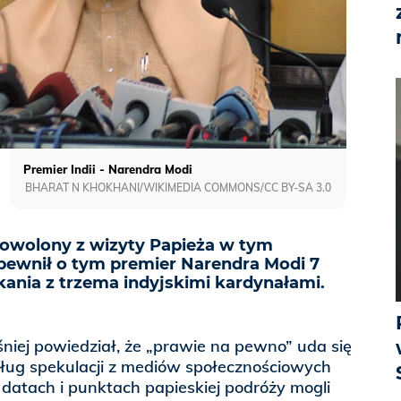
Premier Indii - Narendra Modi
BHARAT N KHOKHANI/WIKIMEDIA COMMONS/CC BY-SA 3.0
adowolony z wizyty Papieża w tym
apewnił o tym premier Narendra Modi 7
kania z trzema indyjskimi kardynałami.
śniej powiedział, że „prawie na pewno” uda się
ug spekulacji z mediów społecznościowych
datach i punktach papieskiej podróży mogli