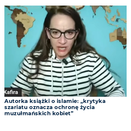
Autorka książki o islamie: „krytyka
szariatu oznacza ochronę życia
muzułmańskich kobiet”