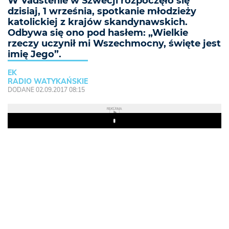
W Vadstenie w Szwecji rozpoczęło się
dzisiaj, 1 września, spotkanie młodzieży
katolickiej z krajów skandynawskich.
Odbywa się ono pod hasłem: „Wielkie
rzeczy uczynił mi Wszechmocny, święte jest
imię Jego”.
EK
RADIO WATYKAŃSKIE
DODANE 02.09.2017 08:15
REKLAMA
Play