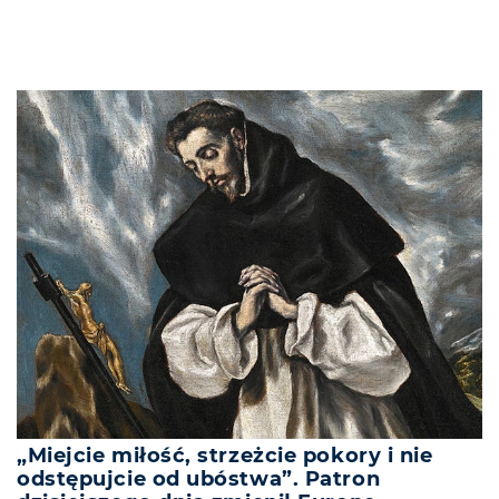
„Miejcie miłość, strzeżcie pokory i nie
odstępujcie od ubóstwa”. Patron