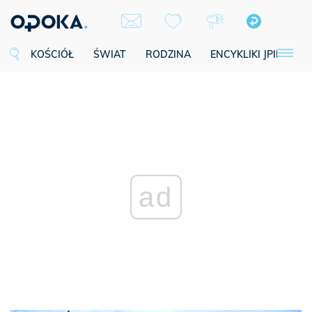
KOŚCIÓŁ
ŚWIAT
RODZINA
ENCYKLIKI JPII
SE
ad