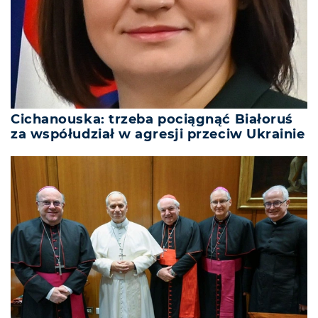
Cichanouska: trzeba pociągnąć Białoruś
za współudział w agresji przeciw Ukrainie