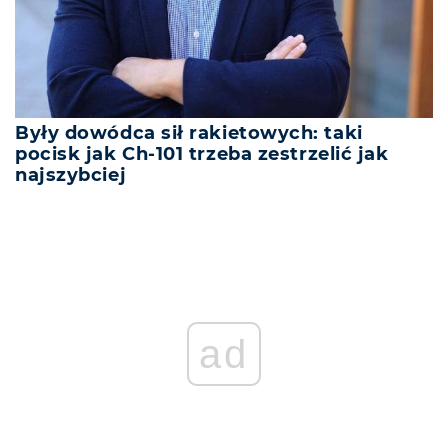
Były dowódca sił rakietowych: taki
pocisk jak Ch-101 trzeba zestrzelić jak
najszybciej
ad