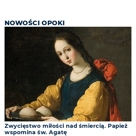
NOWOŚCI OPOKI
Zwycięstwo miłości nad śmiercią. Papież
wspomina św. Agatę