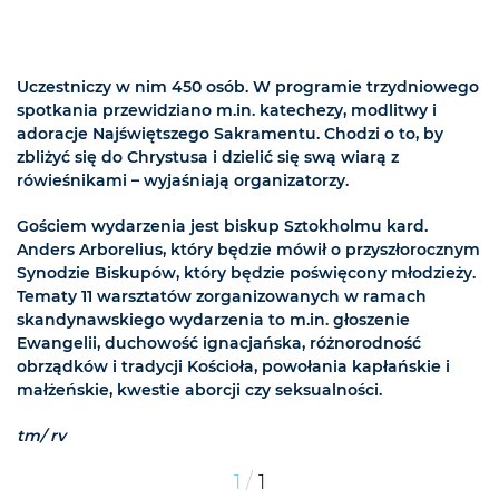
Uczestniczy w nim 450 osób. W programie trzydniowego
spotkania przewidziano m.in. katechezy, modlitwy i
adoracje Najświętszego Sakramentu. Chodzi o to, by
zbliżyć się do Chrystusa i dzielić się swą wiarą z
rówieśnikami – wyjaśniają organizatorzy.
Gościem wydarzenia jest biskup Sztokholmu kard.
Anders Arborelius, który będzie mówił o przyszłorocznym
Synodzie Biskupów, który będzie poświęcony młodzieży.
Tematy 11 warsztatów zorganizowanych w ramach
skandynawskiego wydarzenia to m.in. głoszenie
Ewangelii, duchowość ignacjańska, różnorodność
obrządków i tradycji Kościoła, powołania kapłańskie i
małżeńskie, kwestie aborcji czy seksualności.
tm/ rv
/
1
1