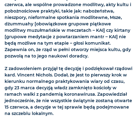
czerwca, ale wspólne prowadzone modlitwy, akty kultu i
pobożnościowe praktyki, takie jak: nabożeństwa,
nieszpory, nieformalne spotkania modlitewne, Msze,
dżummuahy [obowiązkowe grupowe piątkowe
modlitwy muzułmańskie w meczetach – KAI] czy kirtany
[grupowe medytacje z powtarzaniem mantr – KAI] nie
będą możliwe na tym etapie – głosi komunikat.
Zapewnia on, że rząd w pełni otworzy miejsca kultu, gdy
pozwolą na to jego naukowi doradcy.
Z zadowoleniem przyjął tę decyzję i podziękował rządowi
kard. Vincent Nichols. Dodał, że jest to pierwszy krok w
kierunku normalnego praktykowania wiary od czasu,
gdy 23 marca decyzją władz zamknięto kościoły w
ramach walki z pandemią koronawirusa. Zapowiedział
jednocześnie, że nie wszystkie świątynie zostaną otwarte
15 czerwca, a decyzje w tej sprawie będą podejmowane
na szczeblu lokalnym.