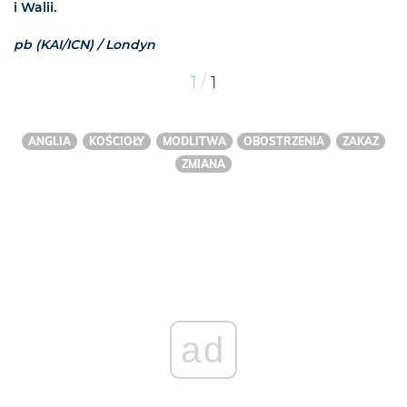
i Walii.
pb (KAI/ICN) / Londyn
/
1
1
ANGLIA
KOŚCIOŁY
MODLITWA
OBOSTRZENIA
ZAKAZ
ZMIANA
ad