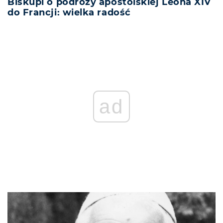
Biskupi o podróży apostolskiej Leona XIV
do Francji: wielka radość
ad