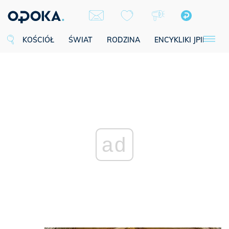
KOŚCIÓŁ
ŚWIAT
RODZINA
ENCYKLIKI JPII
SE
ad