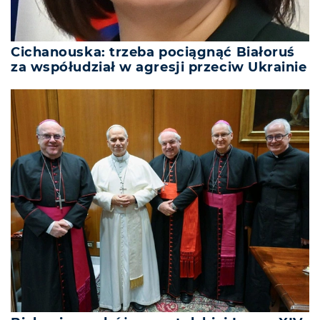
Cichanouska: trzeba pociągnąć Białoruś
za współudział w agresji przeciw Ukrainie