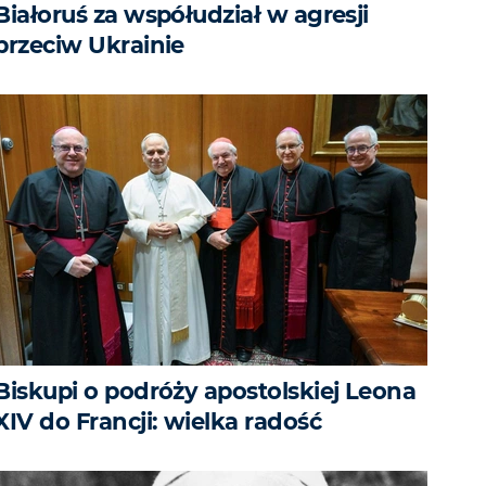
Białoruś za współudział w agresji
przeciw Ukrainie
Biskupi o podróży apostolskiej Leona
XIV do Francji: wielka radość