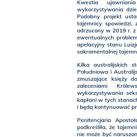
Kwestia ujawnian
wykorzystywania dziec
Podobny projekt usta
tajemnicy spowiedzi, 
odrzucony w 2019 r. z 
ewentualnych proble
apelacyjny stanu Lui
sakramentalnej tajemn
Kilka australijskich
Południowa i Australij
zmuszające księży do
zaleceniami Król
wykorzystywania seks
kapłani w tych stanach
i będą kontynuować pr
Penitencjaria Aposto
podkreśliła, że tajem
nie może być naruszon