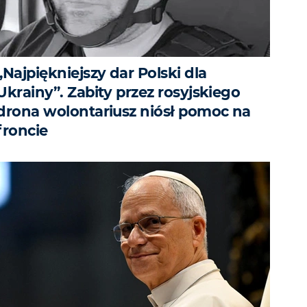
„Najpiękniejszy dar Polski dla
Ukrainy”. Zabity przez rosyjskiego
drona wolontariusz niósł pomoc na
froncie