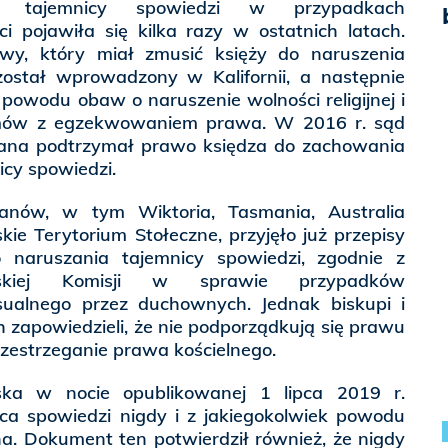
ia tajemnicy spowiedzi w przypadkach
i pojawiła się kilka razy w ostatnich latach.
wy, który miał zmusić księży do naruszenia
został wprowadzony w Kalifornii, a następnie
powodu obaw o naruszenie wolności religijnej i
mów z egzekwowaniem prawa. W 2016 r. sąd
zjana podtrzymał prawo księdza do zachowania
icy spowiedzi.
 stanów, w tym Wiktoria, Tasmania, Australia
skie Terytorium Stołeczne, przyjęło już przepisy
 naruszania tajemnicy spowiedzi, zgodnie z
ewskiej Komisji w sprawie przypadków
ualnego przez duchownych. Jednak biskupi i
 zapowiedzieli, że nie podporządkują się prawu
zestrzeganie prawa kościelnego.
lska w nocie opublikowanej 1 lipca 2019 r.
nica spowiedzi nigdy i z jakiegokolwiek powodu
a. Dokument ten potwierdził również, że nigdy