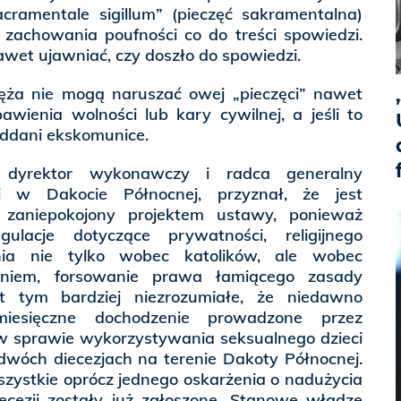
acramentale sigillum” (pieczęć sakramentalna)
 zachowania poufności co do treści spowiedzi.
wet ujawniać, czy doszło do spowiedzi.
ięża nie mogą naruszać owej „pieczęci” nawet
wienia wolności lub kary cywilnej, a jeśli to
oddani ekskomunice.
, dyrektor wykonawczy i radca generalny
iej w Dakocie Północnej, przyznał, że jest
 zaniepokojony projektem ustawy, ponieważ
ulacje dotyczące prywatności, religijnego
ia nie tylko wobec katolików, ale wobec
aniem, forsowanie prawa łamiącego zasady
jest tym bardziej niezrozumiałe, że niedawno
miesięczne dochodzenie prowadzone przez
w sprawie wykorzystywania seksualnego dzieci
wóch diecezjach na terenie Dakoty Północnej.
szystkie oprócz jednego oskarżenia o nadużycia
ecezji zostały już zgłoszone. Stanowe władze