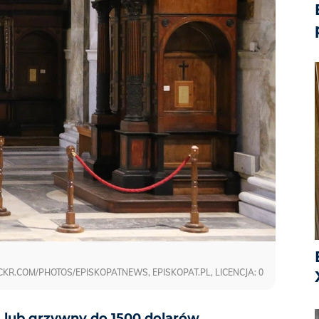
R.COM/PHOTOS/EPISKOPATNEWS, EPISKOPAT.PL, LICENCJA: 0
a lub grzywny do 1500 dolarów