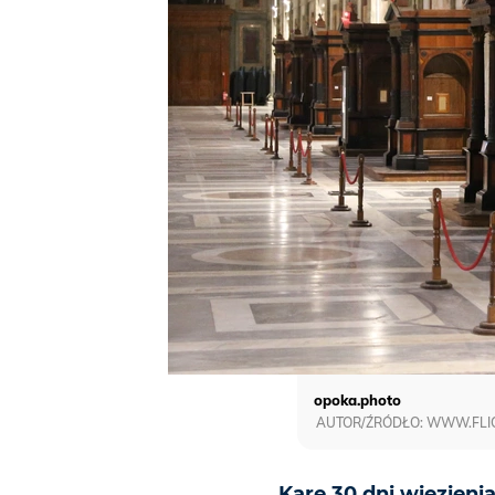
opoka.photo
AUTOR/ŹRÓDŁO: WWW.FLICK
Karę 30 dni więzieni