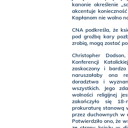
kanonie określenie „s
akcentuje konieczność
Kapłanom nie wolno na
CNA podkreśla, że ks
pod groźbą kary pozba
zrobią, mogą zostać p
Christopher Dodson
Konferencji Katolick
zaskoczony i bardzo
naruszałaby ona reg
doradztwa i wyznan
wszystkich. Jego zd
wolności religijnej 
zakończyło się 18-
prokuraturę stanową 
przez duchownych w d
Potwierdziło ono, że w
ze strony księży w di