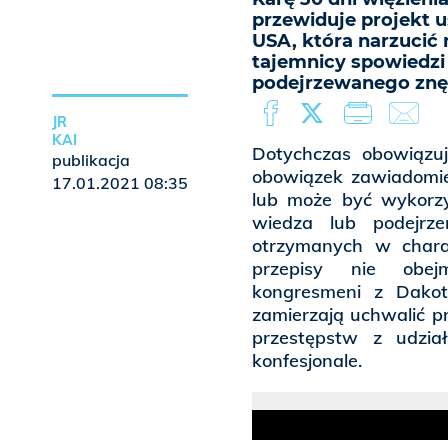
przewiduje projekt 
USA, która narzucić
tajemnicy spowiedzi
podejrzewanego znęc
JR
KAI
Dotychczas obowiązu
publikacja
obowiązek zawiadomie
17.01.2021 08:35
lub może być wykorzy
wiedza lub podejrz
otrzymanych w chara
przepisy nie obej
kongresmeni z Dakot
zamierzają uchwalić p
przestępstw z udział
konfesjonale.