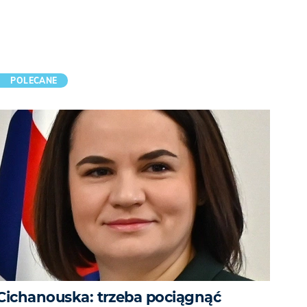
POLECANE
Cichanouska: trzeba pociągnąć