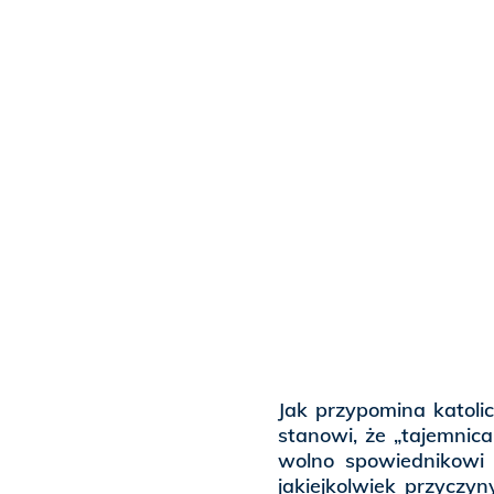
Jak przypomina katol
stanowi, że „tajemnica
wolno spowiednikowi 
jakiejkolwiek przyczy