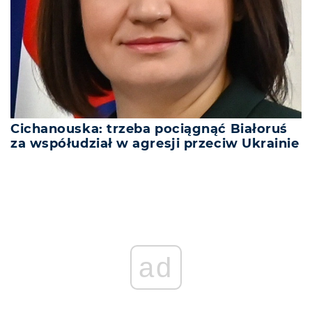
Cichanouska: trzeba pociągnąć Białoruś
za współudział w agresji przeciw Ukrainie
ad