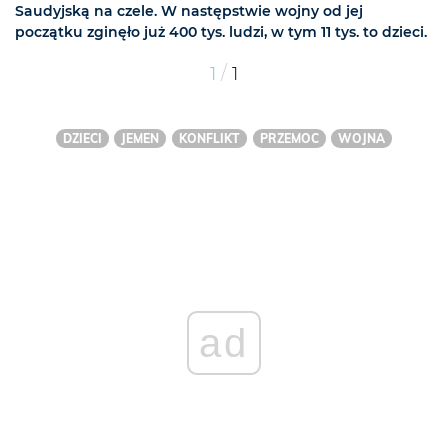
Saudyjską na czele. W następstwie wojny od jej
początku zginęło już 400 tys. ludzi, w tym 11 tys. to dzieci.
/
1
1
DZIECI
JEMEN
KONFLIKT
PRZEMOC
WOJNA
ad