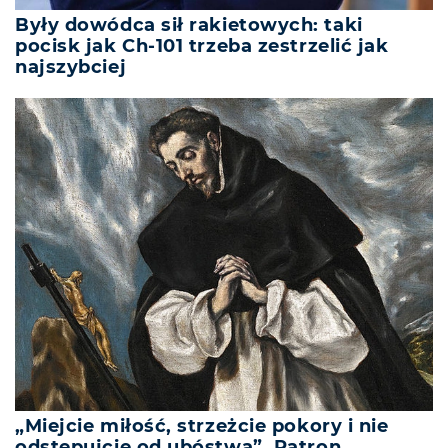
Były dowódca sił rakietowych: taki
pocisk jak Ch-101 trzeba zestrzelić jak
najszybciej
„Miejcie miłość, strzeżcie pokory i nie
odstępujcie od ubóstwa”. Patron