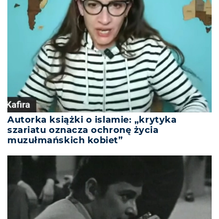
Autorka książki o islamie: „krytyka
szariatu oznacza ochronę życia
muzułmańskich kobiet”