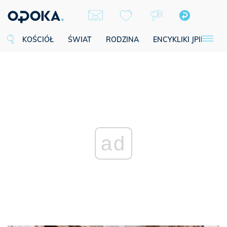
KOŚCIÓŁ
ŚWIAT
RODZINA
ENCYKLIKI JPII
SE
ad