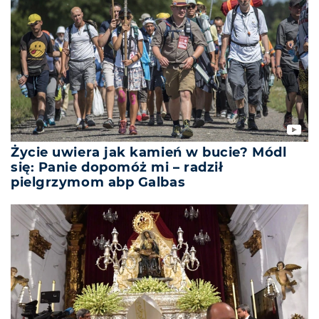
Życie uwiera jak kamień w bucie? Módl
się: Panie dopomóż mi – radził
pielgrzymom abp Galbas