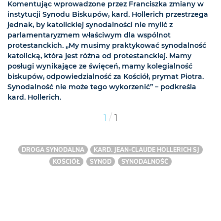
Komentując wprowadzone przez Franciszka zmiany w
instytucji Synodu Biskupów, kard. Hollerich przestrzega
jednak, by katolickiej synodalności nie mylić z
parlamentaryzmem właściwym dla wspólnot
protestanckich. „My musimy praktykować synodalność
katolicką, która jest różna od protestanckiej. Mamy
posługi wynikające ze święceń, mamy kolegialność
biskupów, odpowiedzialność za Kościół, prymat Piotra.
Synodalność nie może tego wykorzenić” – podkreśla
kard. Hollerich.
/
1
1
DROGA SYNODALNA
KARD. JEAN-CLAUDE HOLLERICH SJ
KOŚCIÓŁ
SYNOD
SYNODALNOŚĆ