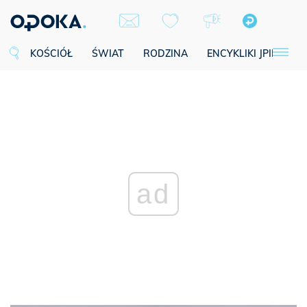
KOŚCIÓŁ
ŚWIAT
RODZINA
ENCYKLIKI JPII
SE
ad