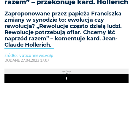
razem” – przekonuje kard. Hollerich
Zaproponowane przez papieża Franciszka
zmiany w synodzie to: ewolucja czy
rewolucja? „Rewolucje często dzielą ludzi.
Rewolucje potrzebują ofiar. Chcemy iść
naprzód razem” – komentuje kard. Jean-
Claude Hollerich.
vaticannews.va/pl
DODANE 27.04.2023 17:07
REKLAMA
Play