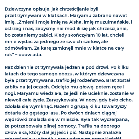
Dziewczyna opisuje, jak chrześcijanie byli
przetrzymywani w klatkach. Maryamu zabrano nawet
imię. „Zmienili moje imię na Aisha, imię muzułmańskie, i
ostrzegli nas, żebyśmy nie modlili się jak chrześcijanie,
bo zostaniemy zabici. Kiedy skończyłam 10 lat, chcieli
mnie wydać za jednego ze swoich szefów, ale
odmówiłam. Za karę zamknęli mnie w klatce na cały
rok” – opowiada.
Raz dziennie otrzymywała jedzenie pod drzwi. Po kilku
latach do tego samego obozu, w którym dziewczyna
była przetrzymywana, trafiło jej rodzeństwo. Brat został
zabity na jej oczach. Odcięto mu głowę, potem ręce i
nogi. Maryamu wiedziała, że jeśli nie ucieknie, zostanie w
niewoli całe życie. Zaryzykowała. W nocy, gdy było cicho,
zdołała się wymknąć. Razem z grupą kilku towarzyszy
dotarła do gęstego lasu. Po dwóch dniach ciągłej
wędrówki znalazła się w mieście. Była tak wyczerpana,
że potrzebowała pilnej pomocy. Trafiła na dobrego
człowieka, który dał jej jeść i pić. Następnie znalazła
schronienie w ośrodku prowadzonym przez Kościół.