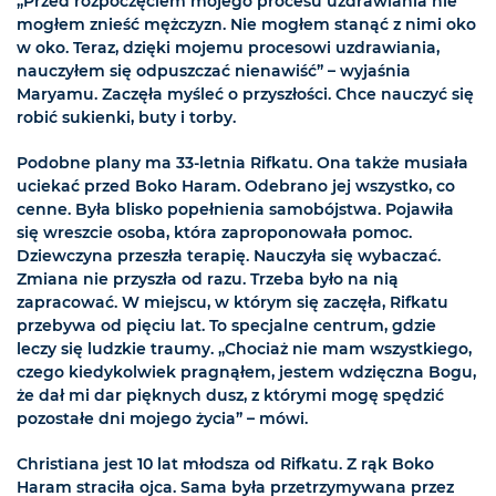
„Przed rozpoczęciem mojego procesu uzdrawiania nie
mogłem znieść mężczyzn. Nie mogłem stanąć z nimi oko
w oko. Teraz, dzięki mojemu procesowi uzdrawiania,
nauczyłem się odpuszczać nienawiść” – wyjaśnia
Maryamu. Zaczęła myśleć o przyszłości. Chce nauczyć się
robić sukienki, buty i torby.
Podobne plany ma 33-letnia Rifkatu. Ona także musiała
uciekać przed Boko Haram. Odebrano jej wszystko, co
cenne. Była blisko popełnienia samobójstwa. Pojawiła
się wreszcie osoba, która zaproponowała pomoc.
Dziewczyna przeszła terapię. Nauczyła się wybaczać.
Zmiana nie przyszła od razu. Trzeba było na nią
zapracować. W miejscu, w którym się zaczęła, Rifkatu
przebywa od pięciu lat. To specjalne centrum, gdzie
leczy się ludzkie traumy. „Chociaż nie mam wszystkiego,
czego kiedykolwiek pragnąłem, jestem wdzięczna Bogu,
że dał mi dar pięknych dusz, z którymi mogę spędzić
pozostałe dni mojego życia” – mówi.
Christiana jest 10 lat młodsza od Rifkatu. Z rąk Boko
Haram straciła ojca. Sama była przetrzymywana przez