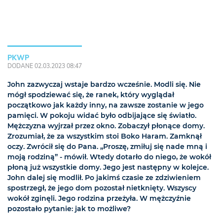
PKWP
DODANE 02.03.2023 08:47
John zazwyczaj wstaje bardzo wcześnie. Modli się. Nie
mógł spodziewać się, że ranek, który wyglądał
początkowo jak każdy inny, na zawsze zostanie w jego
pamięci. W pokoju widać było odbijające się światło.
Mężczyzna wyjrzał przez okno. Zobaczył płonące domy.
Zrozumiał, że za wszystkim stoi Boko Haram. Zamknął
oczy. Zwrócił się do Pana. „Proszę, zmiłuj się nade mną i
moją rodziną” - mówił. Wtedy dotarło do niego, że wokół
płoną już wszystkie domy. Jego jest następny w kolejce.
John dalej się modlił. Po jakimś czasie ze zdziwieniem
spostrzegł, że jego dom pozostał nietknięty. Wszyscy
wokół zginęli. Jego rodzina przeżyła. W mężczyźnie
pozostało pytanie: jak to możliwe?