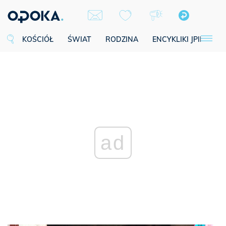
KOŚCIÓŁ
ŚWIAT
RODZINA
ENCYKLIKI JPII
SE
ad