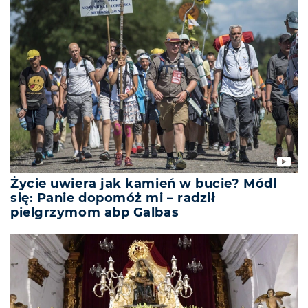
Życie uwiera jak kamień w bucie? Módl
się: Panie dopomóż mi – radził
pielgrzymom abp Galbas