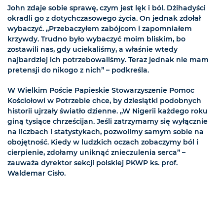
John zdaje sobie sprawę, czym jest lęk i ból. Dżihadyści
okradli go z dotychczasowego życia. On jednak zdołał
wybaczyć. „Przebaczyłem zabójcom i zapomniałem
krzywdy. Trudno było wybaczyć moim bliskim, bo
zostawili nas, gdy uciekaliśmy, a właśnie wtedy
najbardziej ich potrzebowaliśmy. Teraz jednak nie mam
pretensji do nikogo z nich” – podkreśla.
W Wielkim Poście Papieskie Stowarzyszenie Pomoc
Kościołowi w Potrzebie chce, by dziesiątki podobnych
historii ujrzały światło dzienne. „W Nigerii każdego roku
giną tysiące chrześcijan. Jeśli zatrzymamy się wyłącznie
na liczbach i statystykach, pozwolimy samym sobie na
obojętność. Kiedy w ludzkich oczach zobaczymy ból i
cierpienie, zdołamy uniknąć znieczulenia serca” –
zauważa dyrektor sekcji polskiej PKWP ks. prof.
Waldemar Cisło.