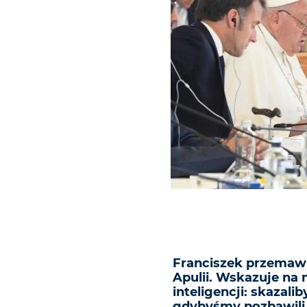
Franciszek przemawi
Apulii. Wskazuje na 
inteligencji: skazali
gdybyśmy pozbawili l