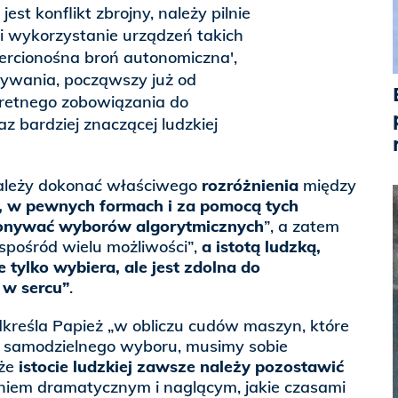
jest konflikt zbrojny, należy pilnie
i wykorzystanie urządzeń takich
ercionośna broń autonomiczna',
żywania, począwszy już od
kretnego zobowiązania do
 bardziej znaczącej ludzkiej
należy dokonać właściwego
rozróżnienia
między
, w pewnych formach i za pomocą tych
onywać wyborów algorytmicznych
”, a zatem
spośród wielu możliwości”,
a istotą ludzką,
e tylko wybiera, ale jest zdolna do
 w sercu”
.
dkreśla Papież „w obliczu cudów maszyn, które
do samodzielnego wyboru, musimy sobie
że
istocie ludzkiej zawsze należy pozostawić
eniem dramatycznym i naglącym, jakie czasami