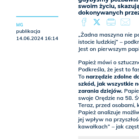
swoim życiu, skazuj
dokonywanych przez 
MG
publikacja
„Żadna maszyna nie po
14.06.2024 16:14
istocie ludzkiej” – po
Jest on pierwszym papi
Papież mówi o sztuczne
Podkreśla, że jest to f
To
narzędzie zdolne d
szkód, jak wszystkie 
zarania dziejów.
Papież
swoje Orędzie na 58. 
Teraz, przed osobami, 
Papież analizuje możliwo
jej wpływ na przyszłoś
kawałkach” – jak częs