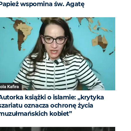
Papież wspomina św. Agatę
Autorka książki o islamie: „krytyka
szariatu oznacza ochronę życia
muzułmańskich kobiet”