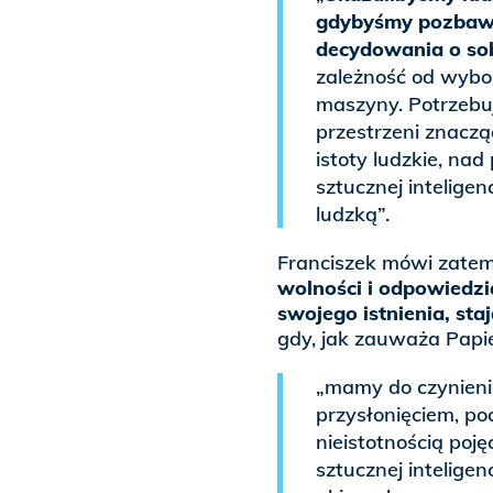
gdybyśmy pozbawil
decydowania o sob
zależność od wyb
maszyny. Potrzebu
przestrzeni znaczą
istoty ludzkie, n
sztucznej intelige
ludzką”.
Franciszek mówi zate
wolności i odpowiedzia
swojego istnienia, sta
gdy, jak zauważa Papi
„mamy do czynienia
przysłonięciem, po
nieistotnością poję
sztucznej intelige