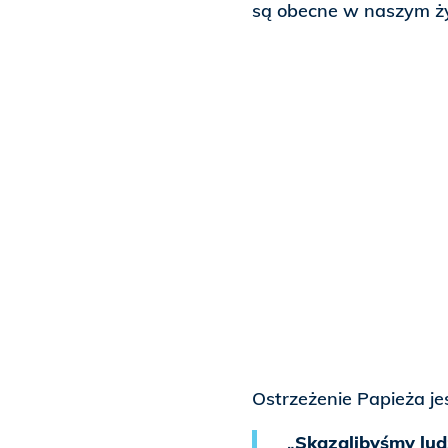
są obecne w naszym ży
Ostrzeżenie Papieża jes
„
Skazalibyśmy lud