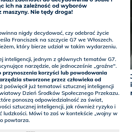
ąc ich na zależność od wyborów
maszyny. Nie tędy droga!
winna nigdy decydować, czy odebrać życie
dkreśla Franciszek na szczycie G7 we Włoszech.
eżem, który bierze udział w takim wydarzeniu.
j inteligencji, jednym z głównych tematów G7.
ascynujące narzędzie, ale jednocześnie „groźne".
o przynoszenia korzyści lub powodowania
narzędzia stworzone przez człowieka od
 poświęcił już tematowi sztucznej inteligencji
Światowy Dzień Środków Społecznego Przekazu.
które ponoszą odpowiedzialność za świat,
ści sztucznej inteligencji, jak również ryzyko i
ć ludzkości. Mówi to zaś w kontekście „wojny w
to powtarza.