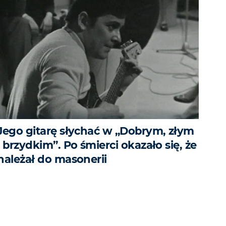
Jego gitarę słychać w „Dobrym, złym
i brzydkim”. Po śmierci okazało się, że
należał do masonerii