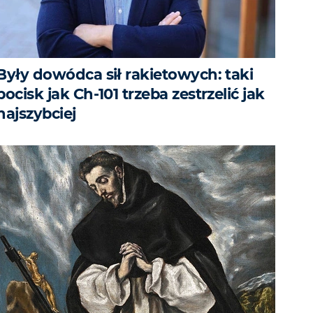
Były dowódca sił rakietowych: taki
pocisk jak Ch-101 trzeba zestrzelić jak
najszybciej