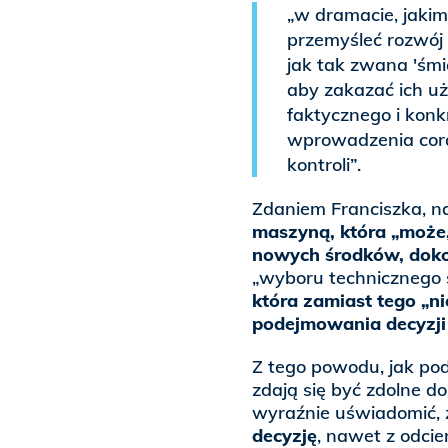
„w dramacie, jakim 
przemyśleć rozwój 
jak tak zwana 'śmi
aby zakazać ich u
faktycznego i kon
wprowadzenia coraz
kontroli”.
Zdaniem Franciszka, 
maszyną, która „może
nowych środków, dok
„wyboru technicznego 
która zamiast tego „ni
podejmowania decyzji
Z tego powodu, jak po
zdają się być zdolne 
wyraźnie uświadomić, 
decyzję
, nawet z odci