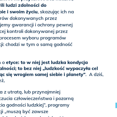
i ludzi zdolności do
ie i swoim życiu
, skazując ich na
orów dokonywanych przez
jemy gwarancji i ochrony pewnej
cej kontroli dokonywanej przez
ad procesem wyboru programów
ncji: chodzi w tym o samą godność
m o
etyce: to w niej jest ludzka kondycja
lności; to bez niej „ludzkość wypaczyła cel
jąc się wrogiem samej siebie i planety”
. A dziś,
eż,
 z utratą, lub przynajmniej
czucia człowieczeństwa i pozorną
cia godności ludzkiej”, programy
ncji „muszą być zawsze