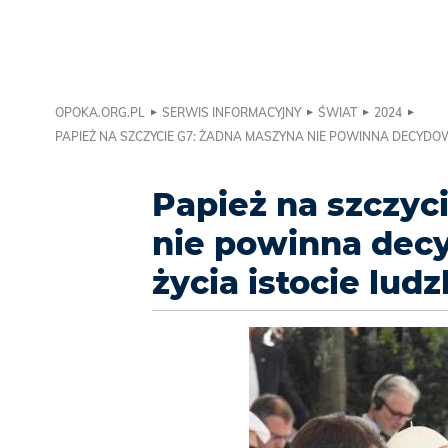
OPOKA.ORG.PL
SERWIS INFORMACYJNY
ŚWIAT
2024
PAPIEŻ NA SZCZYCIE G7: ŻADNA MASZYNA NIE POWINNA DECYDOWA
Papież na szczyc
nie powinna dec
życia istocie ludz