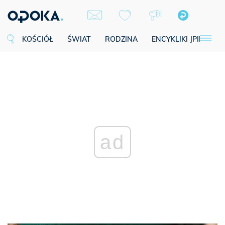
KOŚCIÓŁ
ŚWIAT
RODZINA
ENCYKLIKI JPII
SE
ad