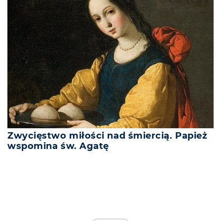
Zwycięstwo miłości nad śmiercią. Papież
wspomina św. Agatę