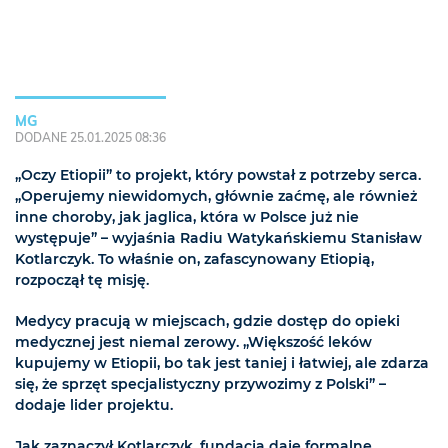
MG
DODANE 25.01.2025 08:36
„Oczy Etiopii” to projekt, który powstał z potrzeby serca.
„Operujemy niewidomych, głównie zaćmę, ale również
inne choroby, jak jaglica, która w Polsce już nie
występuje” – wyjaśnia Radiu Watykańskiemu Stanisław
Kotlarczyk. To właśnie on, zafascynowany Etiopią,
rozpoczął tę misję.
Medycy pracują w miejscach, gdzie dostęp do opieki
medycznej jest niemal zerowy. „Większość leków
kupujemy w Etiopii, bo tak jest taniej i łatwiej, ale zdarza
się, że sprzęt specjalistyczny przywozimy z Polski” –
dodaje lider projektu.
Jak zaznaczył Kotlarczyk, fundacja daje formalne