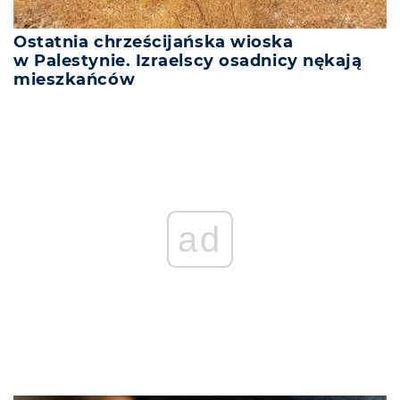
Ostatnia chrześcijańska wioska
w Palestynie. Izraelscy osadnicy nękają
mieszkańców
ad