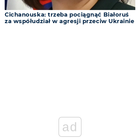
Cichanouska: trzeba pociągnąć Białoruś
za współudział w agresji przeciw Ukrainie
ad