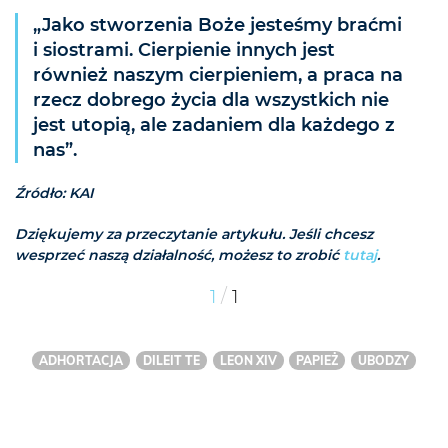
„Jako stworzenia Boże jesteśmy braćmi
i siostrami. Cierpienie innych jest
również naszym cierpieniem, a praca na
rzecz dobrego życia dla wszystkich nie
jest utopią, ale zadaniem dla każdego z
nas”.
Źródło: KAI
Dziękujemy za przeczytanie artykułu. Jeśli chcesz
wesprzeć naszą działalność, możesz to zrobić
tutaj
.
/
1
1
ADHORTACJA
DILEIT TE
LEON XIV
PAPIEŻ
UBODZY