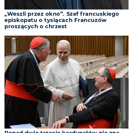
„Weszli przez okno”. Szef francuskiego
episkopatu o tysiącach Francuzów
proszących o chrzest
Ponad dwie trzecie kardynałów nie zna