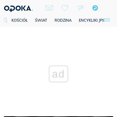
KOŚCIÓŁ
ŚWIAT
RODZINA
ENCYKLIKI JPII
SE
ad