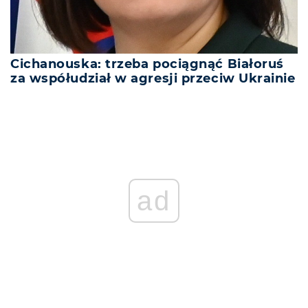
Cichanouska: trzeba pociągnąć Białoruś
za współudział w agresji przeciw Ukrainie
ad