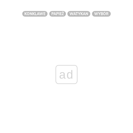
KONKLAWE
PAPIEŻ
WATYKAN
WYBÓR
ad