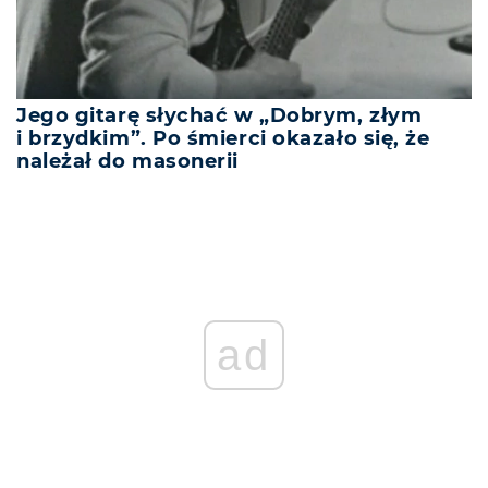
Jego gitarę słychać w „Dobrym, złym
i brzydkim”. Po śmierci okazało się, że
należał do masonerii
ad