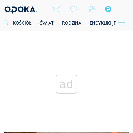
KOŚCIÓŁ
ŚWIAT
RODZINA
ENCYKLIKI JPII
SE
ad