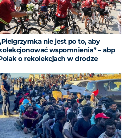
„Pielgrzymka nie jest po to, aby
kolekcjonować wspomnienia” – abp
Polak o rekolekcjach w drodze