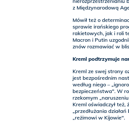
nierozprzestrzenianiu 
z Międzynarodową Age
Mówił też o determinac
sprawie irańskiego pr
rakietowych, jak i roli 
Macron i Putin uzgodni
znów rozmawiać w blisk
Kreml podtrzymuje nar
Kreml ze swej strony oz
jest bezpośrednim nast
według niego – „ignorow
bezpieczeństwa". W ro
rzekomym „naruszeniu p
Kreml oświadczył też,
„przedłużania działań 
„reżimowi w Kijowie".