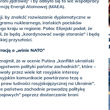
broni jądrowej" i by odbyło się to we współpracy
ncją Energii Atomowej (MAEA).
ji, by znaleźć rozwiazanie dyplomatyczne w
ogramu nuklearnego, irańskich pocisków
tego kraju w regionie. Pałac Elizejski podał, że
li, że będą „koordynować swoje starania" i będą
iej przyszłości.
rację o „winie NATO”
najmił, że w ocenie Putina „konflikt ukraiński
ępstwem polityki państw zachodnich", które –
ały przez wiele lat rosyjskie interesy
syjskim komunikacie powtórzono tezę o
raw ludności rosyjskojęzycznej na Ukrainie".
 że państwa zachodnie prowadzą politykę
bojowych" poprzez dostarczanie broni