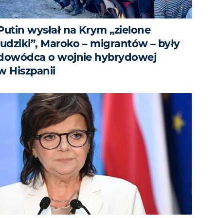
Putin wysłał na Krym „zielone
ludziki”, Maroko – migrantów – były
dowódca o wojnie hybrydowej
w Hiszpanii