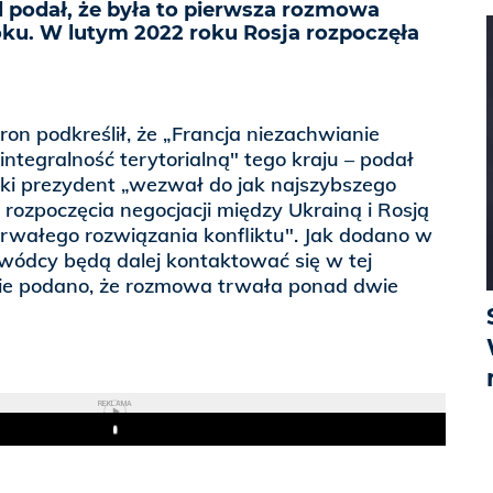
ml podał, że była to pierwsza rozmowa
oku. W lutym 2022 roku Rosja rozpoczęła
on podkreślił, że „Francja niezachwianie
integralność terytorialną" tego kraju – podał
uski prezydent „wezwał do jak najszybszego
 rozpoczęcia negocjacji między Ukrainą i Rosją
trwałego rozwiązania konfliktu". Jak dodano w
wódcy będą dalej kontaktować się w tej
ie podano, że rozmowa trwała ponad dwie
REKLAMA
Play