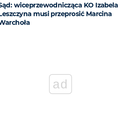
Sąd: wiceprzewodnicząca KO Izabela
Leszczyna musi przeprosić Marcina
Warchoła
ad