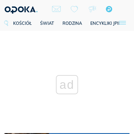
KOŚCIÓŁ
ŚWIAT
RODZINA
ENCYKLIKI JPII
SE
ad