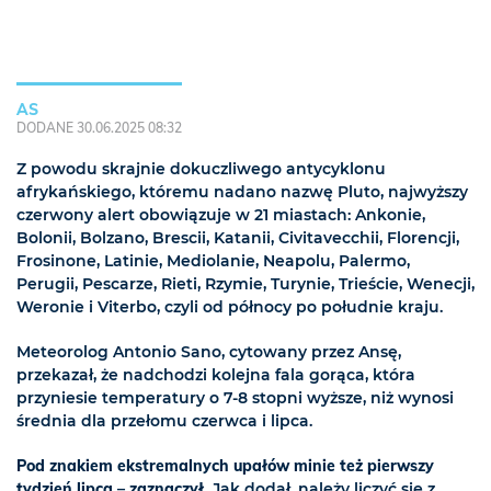
AS
DODANE 30.06.2025 08:32
Z powodu skrajnie dokuczliwego antycyklonu
afrykańskiego, któremu nadano nazwę Pluto, najwyższy
czerwony alert obowiązuje w 21 miastach: Ankonie,
Bolonii, Bolzano, Brescii, Katanii, Civitavecchii, Florencji,
Frosinone, Latinie, Mediolanie, Neapolu, Palermo,
Perugii, Pescarze, Rieti, Rzymie, Turynie, Trieście, Wenecji,
Weronie i Viterbo, czyli od północy po południe kraju.
Meteorolog Antonio Sano, cytowany przez Ansę,
przekazał, że nadchodzi kolejna fala gorąca, która
przyniesie temperatury o 7-8 stopni wyższe, niż wynosi
średnia dla przełomu czerwca i lipca.
Pod znakiem ekstremalnych upałów minie też pierwszy
tydzień lipca – zaznaczył.
Jak dodał, należy liczyć się z