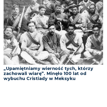
„Upamiętniamy wierność tych, którzy
zachowali wiarę”. Minęło 100 lat od
wybuchu Cristiady w Meksyku