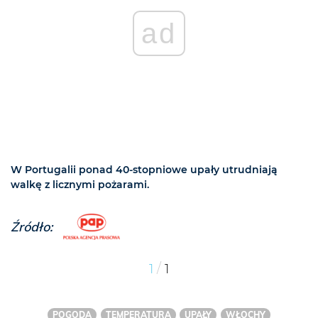
ad
W Portugalii ponad 40-stopniowe upały utrudniają
walkę z licznymi pożarami.
Źródło:
/
1
1
POGODA
TEMPERATURA
UPAŁY
WŁOCHY