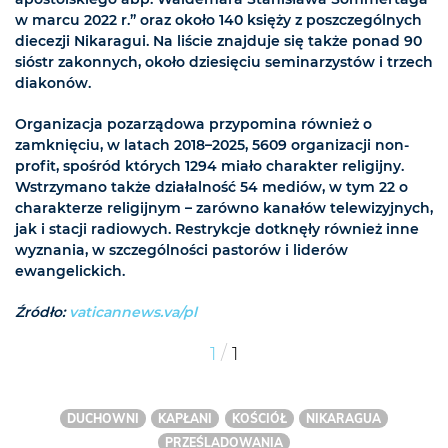
w marcu 2022 r.” oraz około 140 księży z poszczególnych
diecezji Nikaragui. Na liście znajduje się także ponad 90
sióstr zakonnych, około dziesięciu seminarzystów i trzech
diakonów.
Organizacja pozarządowa przypomina również o
zamknięciu, w latach 2018–2025, 5609 organizacji non-
profit, spośród których 1294 miało charakter religijny.
Wstrzymano także działalność 54 mediów, w tym 22 o
charakterze religijnym – zarówno kanałów telewizyjnych,
jak i stacji radiowych. Restrykcje dotknęły również inne
wyznania, w szczególności pastorów i liderów
ewangelickich.
Źródło:
vaticannews.va/pl
/
1
1
DUCHOWNI
KAPŁANI
KOŚCIÓŁ
NIKARAGUA
PRZEŚLADOWANIA