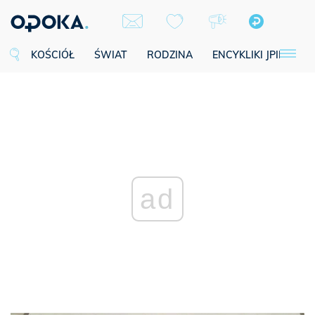
KOŚCIÓŁ
ŚWIAT
RODZINA
ENCYKLIKI JPII
SE
ad