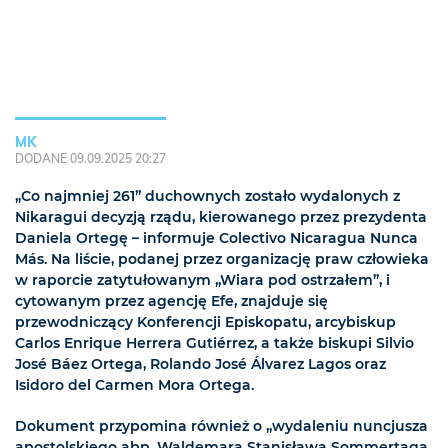
MK
DODANE 09.09.2025 20:27
„Co najmniej 261” duchownych zostało wydalonych z
Nikaragui decyzją rządu, kierowanego przez prezydenta
Daniela Ortegę – informuje Colectivo Nicaragua Nunca
Más. Na liście, podanej przez organizację praw człowieka
w raporcie zatytułowanym „Wiara pod ostrzałem”, i
cytowanym przez agencję Efe, znajduje się
przewodniczący Konferencji Episkopatu, arcybiskup
Carlos Enrique Herrera Gutiérrez, a także biskupi Silvio
José Báez Ortega, Rolando José Álvarez Lagos oraz
Isidoro del Carmen Mora Ortega.
Dokument przypomina również o „wydaleniu nuncjusza
apostolskiego abp. Waldemara Stanisława Sommertaga