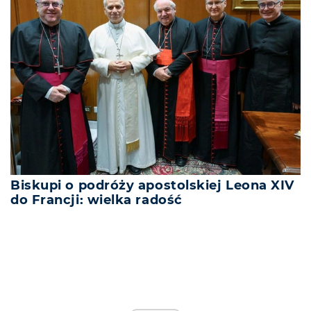
Biskupi o podróży apostolskiej Leona XIV
do Francji: wielka radość