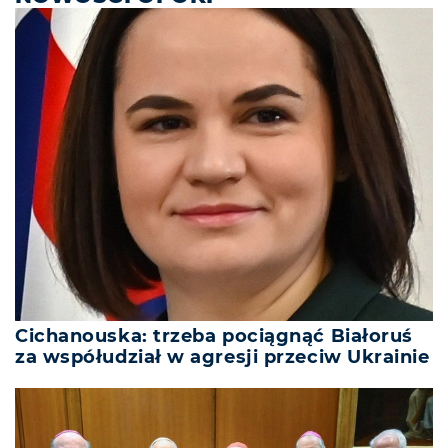
Cichanouska: trzeba pociągnąć Białoruś
za współudział w agresji przeciw Ukrainie