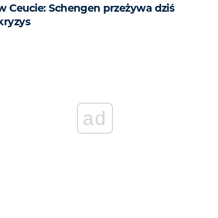
w Ceucie: Schengen przeżywa dziś
kryzys
ad