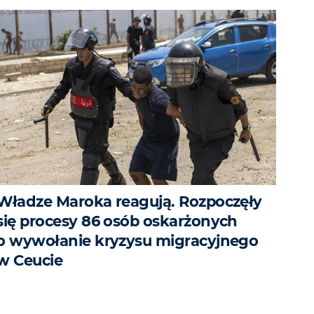
Władze Maroka reagują. Rozpoczęły
się procesy 86 osób oskarżonych
o wywołanie kryzysu migracyjnego
w Ceucie