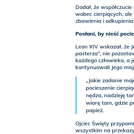
Dodał, że współczucie C
wobec cierpiących, ale
zbawienia i odkupienia
Posłani, by nieść poci
Leon XIV wskazał, że J
pasterza”, nie pozosta
każdego człowieka, a 
kontynuowali Jego misj
„Jakie zadanie ma
pocieszenie cierpią
nędza, nadzieję ta
wiarę tam, gdzie p
papież.
Ojciec Święty przypomn
wszystkim na przekazy