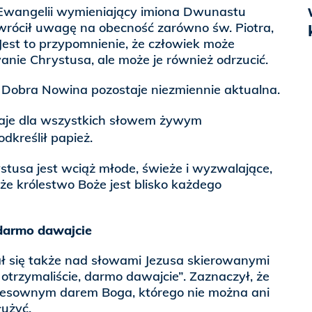
Ewangelii wymieniający imiona Dwunastu
wrócił uwagę na obecność zarówno św. Piotra,
. Jest to przypomnienie, że człowiek może
nie Chrystusa, ale może je również odrzucić.
i Dobra Nowina pozostaje niezmiennie aktualna.
aje dla wszystkich słowem żywym
dkreślił papież.
ystusa jest wciąż młode, świeże i wyzwalające,
e królestwo Boże jest blisko każdego
 darmo dawajcie
ał się także nad słowami Jezusa skierowanymi
trzymaliście, darmo dawajcie”. Zaznaczył, że
eresownym darem Boga, którego nie można ani
łużyć.