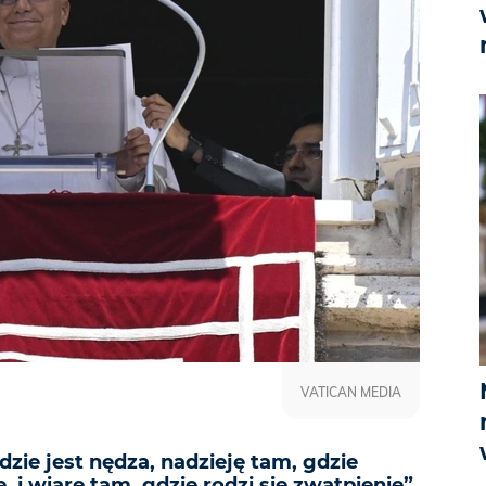
VATICAN MEDIA
dzie jest nędza, nadzieję tam, gdzie
 i wiarę tam, gdzie rodzi się zwątpienie”