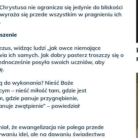
hrystusa nie ogranicza się jedynie do bliskości
 wyraża się przede wszystkim w pragnieniu ich
.
eszenie
ezus, widząc ludzi „jak owce niemające
wia ich samych. Jak dobry pasterz troszczy się o
jednocześnie posyła swoich uczniów, aby
ę.
ją do wykonania? Nieść Boże
cym – nieść miłość tam, gdzie jest
m, gdzie panuje przygnębienie,
anuje zwątpienie” – powiedział
iał, że ewangelizacja nie polega przede
waniu idei, ale na dawaniu świadectwa