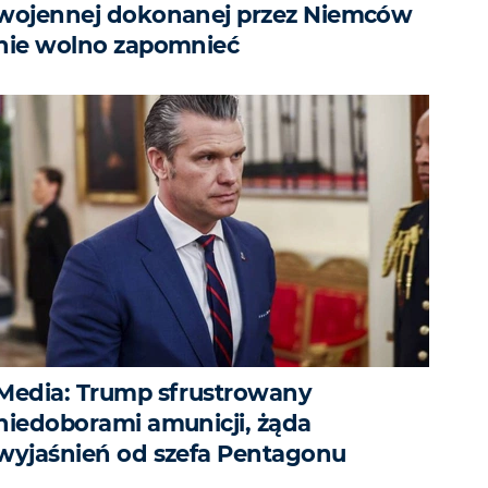
wojennej dokonanej przez Niemców
nie wolno zapomnieć
Media: Trump sfrustrowany
niedoborami amunicji, żąda
wyjaśnień od szefa Pentagonu