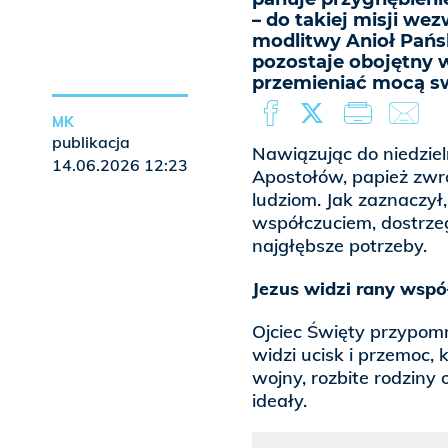
– do takiej misji we
modlitwy Anioł Pański
pozostaje obojętny w
przemieniać mocą swo
MK
publikacja
Nawiązując do niedzie
14.06.2026 12:23
Apostołów, papież zwr
ludziom. Jak zaznaczył,
współczuciem, dostrzeg
najgłębsze potrzeby.
Jezus widzi rany wsp
Ojciec Święty przypomni
widzi ucisk i przemoc, 
wojny, rozbite rodziny
ideały.