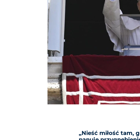
„Nieść miłość tam, g
panuje przygnębienie,