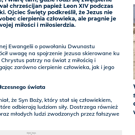
zwał chrześcijan papież Leon XIV podczas
. Ojciec Święty podkreślił, że Jezus nie
obec cierpienia człowieka, ale pragnie je
jej miłości i miłosierdzia.
lnej Ewangelii o powołaniu Dwunastu
ócił uwagę na spojrzenie Jezusa skierowane ku
 Chrystus patrzy na świat z miłością i
ając zarówno cierpienie człowieka, jak i jego
ółczesnego świata
ał, że Syn Boży, który stał się człowiekiem,
które odbierają ludziom siły. Dostrzega również
 oraz młodych ludzi zwodzonych przez fałszywe
REKLAMA