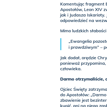
Komentując fragment 
Apostołów, Leon XIV z
jak i Judasza Iskarioty
odpowiedzieć na wezwa
Mimo ludzkich słabośc
„Ewangelia pozost
i prawdziwym” – po
Jak dodał, orędzie Chr
ponieważ przypomina, ż
człowieka.
Darmo otrzymaliście,
Ojciec Święty zatrzym
do Apostołów: „Darmo o
zbawienie jest bezint
kupić, ani na niego zas